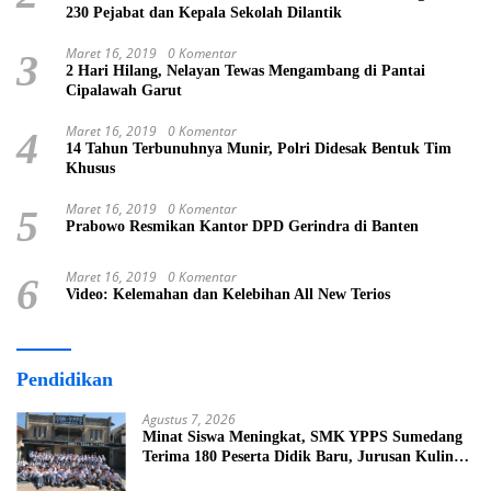
230 Pejabat dan Kepala Sekolah Dilantik
Maret 16, 2019
0 Komentar
3
2 Hari Hilang, Nelayan Tewas Mengambang di Pantai
Cipalawah Garut
Maret 16, 2019
0 Komentar
4
14 Tahun Terbunuhnya Munir, Polri Didesak Bentuk Tim
Khusus
Maret 16, 2019
0 Komentar
5
Prabowo Resmikan Kantor DPD Gerindra di Banten
Maret 16, 2019
0 Komentar
6
Video: Kelemahan dan Kelebihan All New Terios
Pendidikan
Agustus 7, 2026
Minat Siswa Meningkat, SMK YPPS Sumedang
Terima 180 Peserta Didik Baru, Jurusan Kuliner
Jadi Favorit