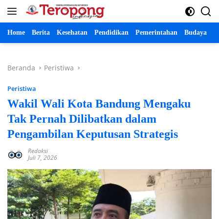
Langsung
ke
konten
Home
Berita
Kesehatan
Pendidikan
Pemerintahan
Budaya
P
Beranda
Peristiwa
Peristiwa
Wakil Wali Kota Bandung Mengaku
Tak Pernah Dilibatkan dalam
Pengambilan Keputusan Strategis
Redaksi
Juli 7, 2026