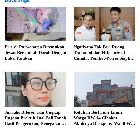
Pria di Purwaharja Ditemukan
Ngatiyana Tak Beri Ruang
Tewas Bersimbah Darah Dengan
Tramadol dan Heksimer di
Luka Tusukan
Cimahi, Pemkot-Polres Siapkan
Operasi Terpadu
Jurnalis Diteror Usai Ungkap
Keluhan Bertahun-tahun
Dugaan Praktik Jual Beli Tanah
Warga RW 04 Cibabat
Hasil Pengerukan, Penegakan
Akhirnya Direspons, Wakil Wali
UU Pers Disorot
Kota Vinahi Minta Penataan
RSUD dan Drainase Dibenahi