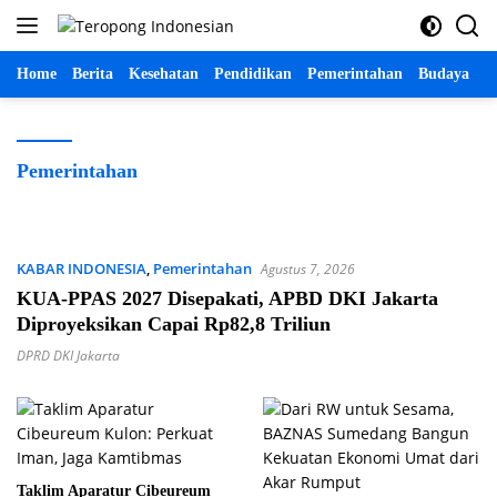
Langsung
ke
konten
Home
Berita
Kesehatan
Pendidikan
Pemerintahan
Budaya
P
Pemerintahan
KABAR INDONESIA
,
Pemerintahan
Agustus 7, 2026
KUA-PPAS 2027 Disepakati, APBD DKI Jakarta
Diproyeksikan Capai Rp82,8 Triliun
DPRD DKI Jakarta
Taklim Aparatur Cibeureum