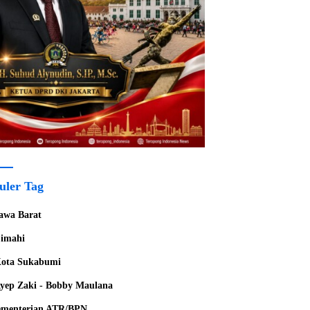
uler Tag
awa Barat
imahi
ota Sukabumi
yep Zaki - Bobby Maulana
menterian ATR/BPN