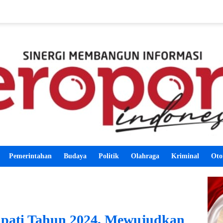
Pemerintahan
Budaya
Politik
Olahraga
Kriminal
Oto
upati Tahun 2024, Mewujudkan