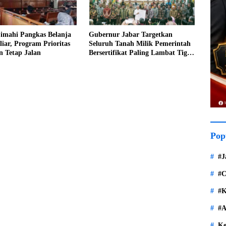
imahi Pangkas Belanja
Gubernur Jabar Targetkan
iar, Program Prioritas
Seluruh Tanah Milik Pemerintah
n Tetap Jalan
Bersertifikat Paling Lambat Tiga
Tahun ke Depan
Pop
#J
#C
#K
#A
Ke