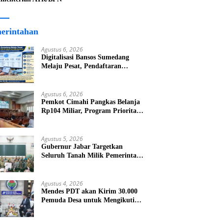
erintahan
Agustus 6, 2026
Digitalisasi Bansos Sumedang
Melaju Pesat, Pendaftaran
Tembus 45.194 KK dalam Uji
Coba Nasional
Agustus 6, 2026
Pemkot Cimahi Pangkas Belanja
Rp104 Miliar, Program Prioritas
Dipastikan Tetap Jalan
Agustus 5, 2026
Gubernur Jabar Targetkan
Seluruh Tanah Milik Pemerintah
Bersertifikat Paling Lambat Tiga
Tahun ke Depan
Agustus 4, 2026
Mendes PDT akan Kirim 30.000
Pemuda Desa untuk Mengikuti
Program Magang dan Beasiswa di
Jepang