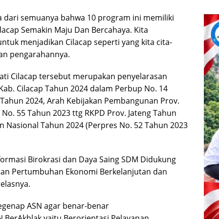
 dari semuanya bahwa 10 program ini memiliki
lacap Semakin Maju Dan Bercahaya. Kita
ntuk menjadikan Cilacap seperti yang kita cita-
tan pengarahannya.
ati Cilacap tersebut merupakan penyelarasan
ab. Cilacap Tahun 2024 dalam Perbup No. 14
 Tahun 2024, Arah Kebijakan Pembangunan Prov.
No. 55 Tahun 2023 ttg RKPD Prov. Jateng Tahun
 Nasional Tahun 2024 (Perpres No. 52 Tahun 2023
eformasi Birokrasi dan Daya Saing SDM Didukung
tan Pertumbuhan Ekonomi Berkelanjutan dan
jelasnya.
segenap ASN agar benar-benar
BerAkhlak yaitu Berorientasi Pelayanan,