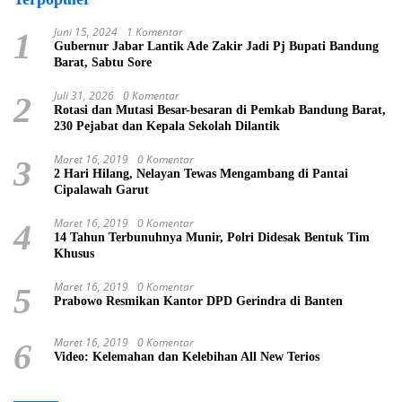
Juni 15, 2024
1 Komentar
1
Gubernur Jabar Lantik Ade Zakir Jadi Pj Bupati Bandung
Barat, Sabtu Sore
Juli 31, 2026
0 Komentar
2
Rotasi dan Mutasi Besar-besaran di Pemkab Bandung Barat,
230 Pejabat dan Kepala Sekolah Dilantik
Maret 16, 2019
0 Komentar
3
2 Hari Hilang, Nelayan Tewas Mengambang di Pantai
Cipalawah Garut
Maret 16, 2019
0 Komentar
4
14 Tahun Terbunuhnya Munir, Polri Didesak Bentuk Tim
Khusus
Maret 16, 2019
0 Komentar
5
Prabowo Resmikan Kantor DPD Gerindra di Banten
Maret 16, 2019
0 Komentar
6
Video: Kelemahan dan Kelebihan All New Terios