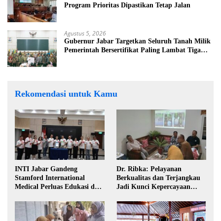
Program Prioritas Dipastikan Tetap Jalan
Agustus 5, 2026
Gubernur Jabar Targetkan Seluruh Tanah Milik
Pemerintah Bersertifikat Paling Lambat Tiga
Tahun ke Depan
Rekomendasi untuk Kamu
INTI Jabar Gandeng
Dr. Ribka: Pelayanan
Stamford International
Berkualitas dan Terjangkau
Medical Perluas Edukasi dan
Jadi Kunci Kepercayaan
Akses Penanganan Kanker
Masyarakat