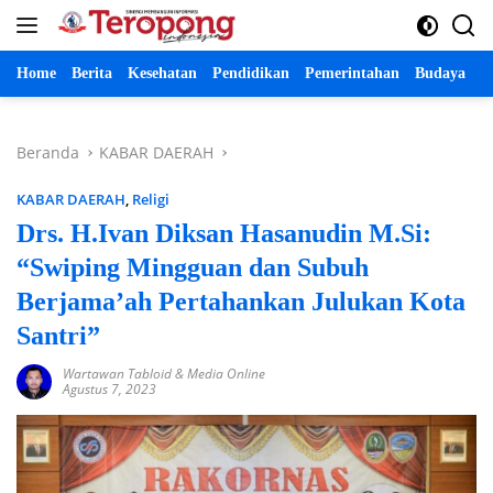
Langsung
ke
konten
Home
Berita
Kesehatan
Pendidikan
Pemerintahan
Budaya
P
Beranda
KABAR DAERAH
KABAR DAERAH
,
Religi
Drs. H.Ivan Diksan Hasanudin M.Si:
“Swiping Mingguan dan Subuh
Berjama’ah Pertahankan Julukan Kota
Santri”
Wartawan Tabloid & Media Online
Agustus 7, 2023