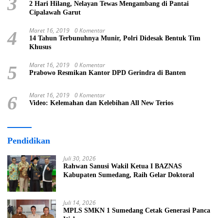
3
2 Hari Hilang, Nelayan Tewas Mengambang di Pantai
Cipalawah Garut
Maret 16, 2019
0 Komentar
4
14 Tahun Terbunuhnya Munir, Polri Didesak Bentuk Tim
Khusus
Maret 16, 2019
0 Komentar
5
Prabowo Resmikan Kantor DPD Gerindra di Banten
Maret 16, 2019
0 Komentar
6
Video: Kelemahan dan Kelebihan All New Terios
Pendidikan
Juli 30, 2026
Rahwan Sanusi Wakil Ketua I BAZNAS
Kabupaten Sumedang, Raih Gelar Doktoral
Juli 14, 2026
MPLS SMKN 1 Sumedang Cetak Generasi Panca