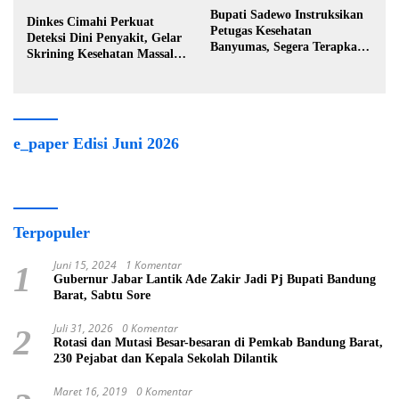
Bupati Sadewo Instruksikan
Dinkes Cimahi Perkuat
Petugas Kesehatan
Deteksi Dini Penyakit, Gelar
Banyumas, Segera Terapkan
Skrining Kesehatan Massal di
Berobat Gratis
Lingkungan Industri
e_paper Edisi Juni 2026
Terpopuler
Juni 15, 2024
1 Komentar
1
Gubernur Jabar Lantik Ade Zakir Jadi Pj Bupati Bandung
Barat, Sabtu Sore
Juli 31, 2026
0 Komentar
2
Rotasi dan Mutasi Besar-besaran di Pemkab Bandung Barat,
230 Pejabat dan Kepala Sekolah Dilantik
Maret 16, 2019
0 Komentar