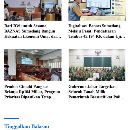
Dari RW untuk Sesama,
Digitalisasi Bansos Sumedang
BAZNAS Sumedang Bangun
Melaju Pesat, Pendaftaran
Kekuatan Ekonomi Umat dari
Tembus 45.194 KK dalam Uji
Akar Rumput
Coba Nasional
Pemkot Cimahi Pangkas
Gubernur Jabar Targetkan
Belanja Rp104 Miliar, Program
Seluruh Tanah Milik
Prioritas Dipastikan Tetap
Pemerintah Bersertifikat Paling
Jalan
Lambat Tiga Tahun ke Depan
Tinggalkan Balasan