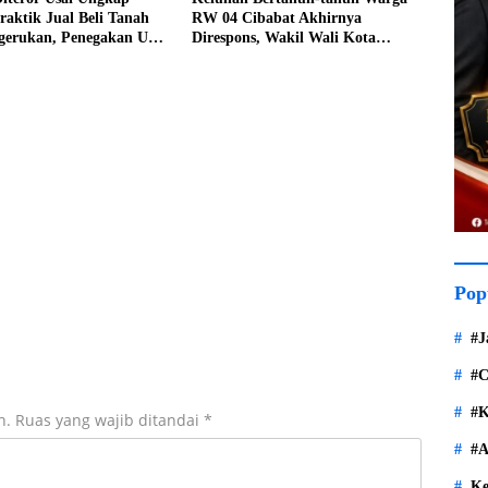
aktik Jual Beli Tanah
RW 04 Cibabat Akhirnya
ngerukan, Penegakan UU
Direspons, Wakil Wali Kota
rot
Vinahi Minta Penataan RSUD dan
Drainase Dibenahi
Pop
#J
#C
#K
n.
Ruas yang wajib ditandai
*
#A
Ke