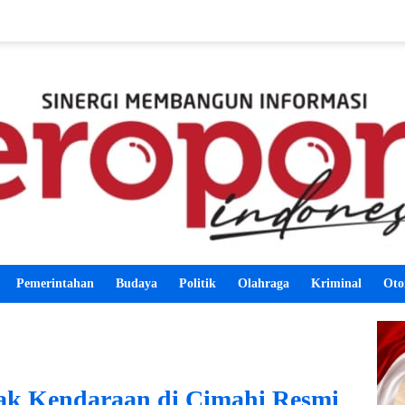
Pemerintahan
Budaya
Politik
Olahraga
Kriminal
Oto
ak Kendaraan di Cimahi Resmi