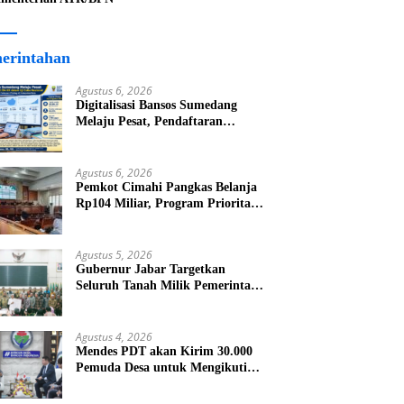
erintahan
Agustus 6, 2026
Digitalisasi Bansos Sumedang
Melaju Pesat, Pendaftaran
Tembus 45.194 KK dalam Uji
Coba Nasional
Agustus 6, 2026
Pemkot Cimahi Pangkas Belanja
Rp104 Miliar, Program Prioritas
Dipastikan Tetap Jalan
Agustus 5, 2026
Gubernur Jabar Targetkan
Seluruh Tanah Milik Pemerintah
Bersertifikat Paling Lambat Tiga
Tahun ke Depan
Agustus 4, 2026
Mendes PDT akan Kirim 30.000
Pemuda Desa untuk Mengikuti
Program Magang dan Beasiswa di
Jepang