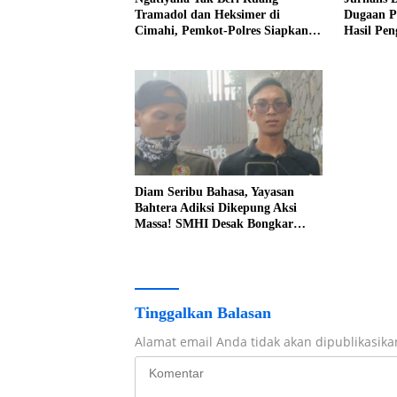
Tramadol dan Heksimer di
Dugaan Pr
Cimahi, Pemkot-Polres Siapkan
Hasil Pe
Operasi Terpadu
Pers Diso
Diam Seribu Bahasa, Yayasan
Bahtera Adiksi Dikepung Aksi
Massa! SMHI Desak Bongkar
Legalitas dan Jawab Dugaan
Praktik Transaksional
Tinggalkan Balasan
Alamat email Anda tidak akan dipublikasika