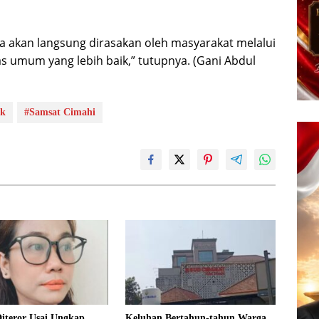
ga akan langsung dirasakan oleh masyarakat melalui
as umum yang lebih baik,” tutupnya. (Gani Abdul
ak
#Samsat Cimahi
Diteror Usai Ungkap
Keluhan Bertahun-tahun Warga