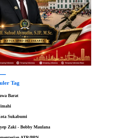
uler Tag
awa Barat
imahi
ota Sukabumi
yep Zaki - Bobby Maulana
menterian ATR/BPN