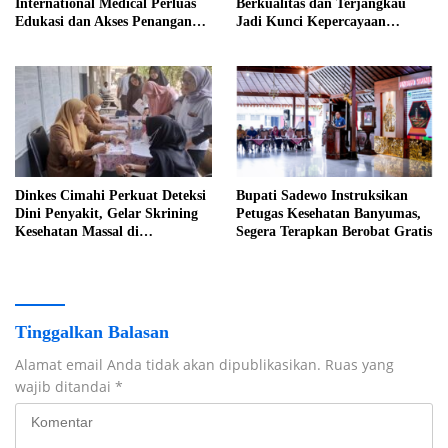
International Medical Perluas
Berkualitas dan Terjangkau
Edukasi dan Akses Penanganan
Jadi Kunci Kepercayaan
Kanker
Masyarakat
Dinkes Cimahi Perkuat Deteksi
Bupati Sadewo Instruksikan
Dini Penyakit, Gelar Skrining
Petugas Kesehatan Banyumas,
Kesehatan Massal di
Segera Terapkan Berobat Gratis
Lingkungan Industri
Tinggalkan Balasan
Alamat email Anda tidak akan dipublikasikan.
Ruas yang
wajib ditandai
*