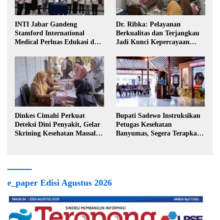
INTI Jabar Gandeng
Dr. Ribka: Pelayanan
Stamford International
Berkualitas dan Terjangkau
Medical Perluas Edukasi dan
Jadi Kunci Kepercayaan
Akses Penanganan Kanker
Masyarakat
Dinkes Cimahi Perkuat
Bupati Sadewo Instruksikan
Deteksi Dini Penyakit, Gelar
Petugas Kesehatan
Skrining Kesehatan Massal di
Banyumas, Segera Terapkan
Lingkungan Industri
Berobat Gratis
e_paper Edisi Agustus 2026