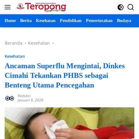
Langsung
ke
konten
Home
Berita
Kesehatan
Pendidikan
Pemerintahan
Budaya
P
Beranda
Kesehatan
Kesehatan
Ancaman Superflu Mengintai, Dinkes
Cimahi Tekankan PHBS sebagai
Benteng Utama Pencegahan
Redaksi
Januari 8, 2026