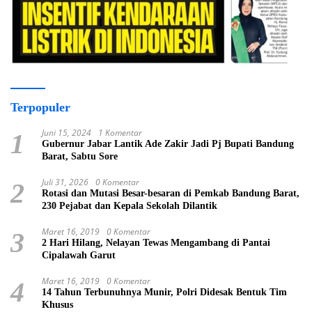
Terpopuler
Juni 15, 2024
1 Komentar
1
Gubernur Jabar Lantik Ade Zakir Jadi Pj Bupati Bandung
Barat, Sabtu Sore
Juli 31, 2026
0 Komentar
2
Rotasi dan Mutasi Besar-besaran di Pemkab Bandung Barat,
230 Pejabat dan Kepala Sekolah Dilantik
Maret 16, 2019
0 Komentar
3
2 Hari Hilang, Nelayan Tewas Mengambang di Pantai
Cipalawah Garut
Maret 16, 2019
0 Komentar
4
14 Tahun Terbunuhnya Munir, Polri Didesak Bentuk Tim
Khusus