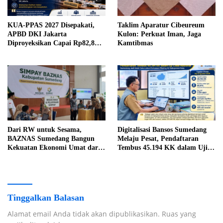
KUA-PPAS 2027 Disepakati,
Taklim Aparatur Cibeureum
APBD DKI Jakarta
Kulon: Perkuat Iman, Jaga
Diproyeksikan Capai Rp82,8
Kamtibmas
Triliun
Dari RW untuk Sesama,
Digitalisasi Bansos Sumedang
BAZNAS Sumedang Bangun
Melaju Pesat, Pendaftaran
Kekuatan Ekonomi Umat dari
Tembus 45.194 KK dalam Uji
Akar Rumput
Coba Nasional
Tinggalkan Balasan
Alamat email Anda tidak akan dipublikasikan.
Ruas yang