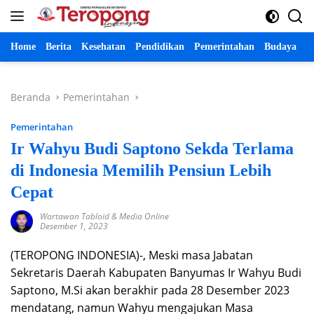
Langsung
ke
konten
Home
Berita
Kesehatan
Pendidikan
Pemerintahan
Budaya
P
Beranda
Pemerintahan
Pemerintahan
Ir Wahyu Budi Saptono Sekda Terlama
di Indonesia Memilih Pensiun Lebih
Cepat
Wartawan Tabloid & Media Online
Desember 1, 2023
(TEROPONG INDONESIA)-, Meski masa Jabatan
Sekretaris Daerah Kabupaten Banyumas Ir Wahyu Budi
Saptono, M.Si akan berakhir pada 28 Desember 2023
mendatang, namun Wahyu mengajukan Masa