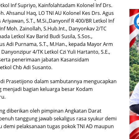
ol Inf Supriyo, Kainfolahtadam Kolonel Inf Drs.
. Ahsanul Haq, LO TNI AU Kolonel Kes Drs. Agus
Ariyawan, S.T., M.Si.,Danyonif R 400/BR Letkol Inf
l Inf Moh. Zainollah, S.Hub.Int., Danyonkav 2/TC
pada Letkol Kav Barid Budi Susila, S.Sos.,
s Adi Purnama, S.T., M.Han., kepada Mayor Arm
Danyonzipur 4/TK Letkol Czi Yuli Hartanto, S.E.,
 serta penerimaan jabatan Kasansidam
etkol Chb Adi Susanto.
idi Prasetijono dalam sambutannya mengucapkan
g menjadi bagian keluarga besar Kodam
ru.
g diberikan oleh pimpinan Angkatan Darat
 penuh tanggung jawab sekaligus rasa syukur demi
u demi pelaksanaan tugas pokok TNI AD maupun