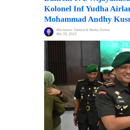
Kolonel Inf Yudha Airl
Mohammad Andhy Kusum
Wartawan Tabloid & Media Online
Mei 30, 2023