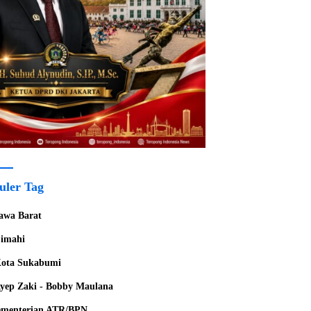
uler Tag
awa Barat
imahi
ota Sukabumi
yep Zaki - Bobby Maulana
menterian ATR/BPN