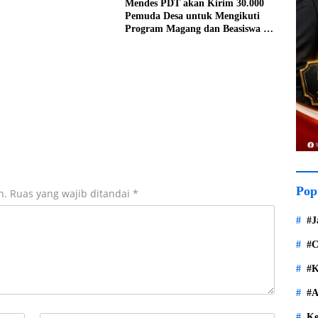
Mendes PDT akan Kirim 30.000
Pemuda Desa untuk Mengikuti
Program Magang dan Beasiswa di
Jepang
Pop
n.
Ruas yang wajib ditandai
*
#J
#C
#K
#A
Ke