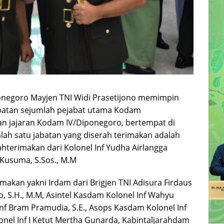
onegoro Mayjen TNI Widi Prasetijono memimpin
abatan sejumlah pejabat utama Kodam
n jajaran Kodam IV/Diponegoro, bertempat di
alah satu jabatan yang diserah terimakan adalah
terimakan dari Kolonel Inf Yudha Airlangga
Kusuma, S.Sos., M.M
makan yakni Irdam dari Brigjen TNI Adisura Firdaus
o, S.H., M.M, Asintel Kasdam Kolonel Inf Wahyu
Inf Bram Pramudia, S.E., Asops Kasdam Kolonel Inf
onel Inf I Ketut Mertha Gunarda, Kabintaljarahdam