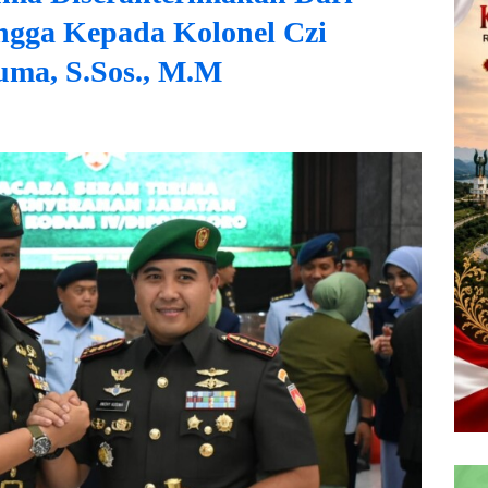
angga Kepada Kolonel Czi
a, S.Sos., M.M