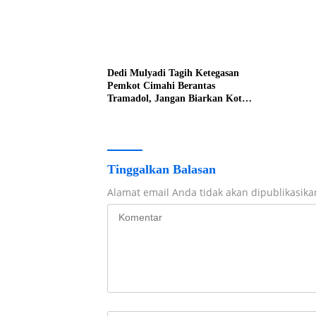
Dedi Mulyadi Tagih Ketegasan
Pemkot Cimahi Berantas
Tramadol, Jangan Biarkan Kota
Dikuasai Peredaran Obat Keras
Tinggalkan Balasan
Alamat email Anda tidak akan dipublikasika