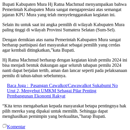
Bupati Kabupaten Mura Hj Ratna Machmud menyampaikan bahwa
Pemerintah Kabupaten Mura sangat mengapresiasi atas semangat
jajaran KPU Mura yang telah menyelenggarakan kegiatan ini.
Selain itu untuk saat ini angka pemilih di wilayah Kabupaten Mura
paling tinggi di wilayah Provinsi Sumatera Selatan (Sum-Sel).
Dengan demikian atas nama Pemerintah Kabupaten Mura sangat
berharap partisipasi dari masyarakat sebagai pemilih yang cerdas
agar kembali ditingkatkan,”kata Bupati.
Hj Ratna Machmud berharap dengan kegiatan kirab pemilu 2024 ini
bisa menjadi bentuk dukungan agar seluruh tahapan pemilu 2024
nanti dapat berjalan tertib, aman dan lancar seperti pada pelaksanaan
pemilu di tahun-tahun sebelumnya.
Baca Juga :
Pasangan Cawalkot/Cawawalkot Sukabumi No
Urut 2, Menyebut UMKM Sebagai Pilar Penting
Pembangunan Ekonomi Rakyat
“Kita terus mengabarkan kepada masyarakat betapa pentingnya hak
pilih mereka yang dipakai untuk memilih. Sehingga dapat
menghasilkan pemimpin yang berkualitas,”harap Bupati.
Komentar