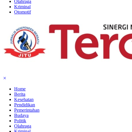
Olahraga
Kriminal
Otomotif
Home
Berita
Kesehatan
Pendidikan
Pemerintahan
Budaya
Politik
Olahraga
Kriminal