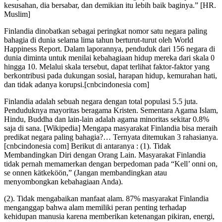
kesusahan, dia bersabar, dan demikian itu lebih baik baginya.” [HR.
Muslim]
Finlandia dinobatkan sebagai peringkat nomor satu negara paling
bahagia di dunia selama lima tahun berturut-turut oleh World
Happiness Report. Dalam laporannya, penduduk dari 156 negara di
dunia diminta untuk menilai kebahagiaan hidup mereka dari skala 0
hingga 10. Melalui skala tersebut, dapat terlihat faktor-faktor yang
berkontribusi pada dukungan sosial, harapan hidup, kemurahan hati,
dan tidak adanya korupsi.[cnbcindonesia com]
Finlandia adalah sebuah negara dengan total populasi 5.5 juta.
Penduduknya mayoritas beragama Kristen. Sementara Agama Islam,
Hindu, Buddha dan lain-lain adalah agama minoritas sekitar 0.8%
saja di sana. [Wikipedia] Mengapa masyarakat Finlandia bisa meraih
predikat negara paling bahagia?… Ternyata ditemukan 3 rahasianya.
[cnbcindonesia com] Berikut di antaranya : (1). Tidak
Membandingkan Diri dengan Orang Lain. Masyarakat Finlandia
tidak pernah memamerkan dengan berpedoman pada “Kell’ onni on,
se onnen kätkeköön,” (Jangan membandingkan atau
menyombongkan kebahagiaan Anda).
(2). Tidak mengabaikan manfaat alam. 87% masyarakat Finlandia
menganggap bahwa alam memiliki peran penting terhadap
kehidupan manusia karena memberikan ketenangan pikiran, energi,