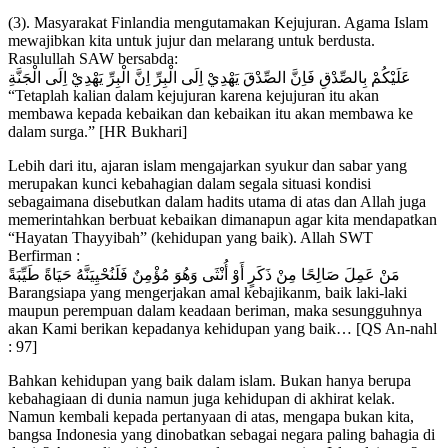
(3). Masyarakat Finlandia mengutamakan Kejujuran. Agama Islam
mewajibkan kita untuk jujur dan melarang untuk berdusta.
Rasulullah SAW bersabda:
عَلَيْكُمْ بِالصِّدْقِ فَاِنَّ الصِّدْقَ يَهْدِيْ اِلَى الْبِرِّ اِنَّ الْبِرِّ يَهْدِيْ اِلَى الْجَنَّةِ
“Tetaplah kalian dalam kejujuran karena kejujuran itu akan
membawa kepada kebaikan dan kebaikan itu akan membawa ke
dalam surga.” [HR Bukhari]
Lebih dari itu, ajaran islam mengajarkan syukur dan sabar yang
merupakan kunci kebahagian dalam segala situasi kondisi
sebagaimana disebutkan dalam hadits utama di atas dan Allah juga
memerintahkan berbuat kebaikan dimanapun agar kita mendapatkan
“Hayatan Thayyibah” (kehidupan yang baik). Allah SWT
Berfirman :
مَنْ عَمِلَ صَالِحًا مِنْ ذَكَرٍ أَوْ أُنْثَى وَهُوَ مُؤْمِنٌ فَلَنُحْيِيَنَّهُ حَيَاةً طَيِّبَةً
Barangsiapa yang mengerjakan amal kebajikanm, baik laki-laki
maupun perempuan dalam keadaan beriman, maka sesungguhnya
akan Kami berikan kepadanya kehidupan yang baik… [QS An-nahl
: 97]
Bahkan kehidupan yang baik dalam islam. Bukan hanya berupa
kebahagiaan di dunia namun juga kehidupan di akhirat kelak.
Namun kembali kepada pertanyaan di atas, mengapa bukan kita,
bangsa Indonesia yang dinobatkan sebagai negara paling bahagia di