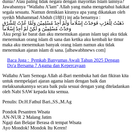
dunia? Atau paling tidak negara dengan mayoritas Islam lainnya?
Jawabannya “Wallahu A’lam” Allah yang maha mengetahui hakikat
segala sesuatu. Namun demikian kiranya apa yang dikatakan oleh
syeikh Muhammad Abduh (1881) ini ada benarnya :
ذَهَبْتُ لِلْغَرْبِ فَوَجَدْتُ إِسْلَاماً وَلَمْ أَجِدْ مُسْلِمِيْنَ وَلَمَّا عُدْتُ لِلشَّرْقِ
وَجَدْتُ مُسْلِمِيْنَ وَ لَكِنْ لَمْ أَجِدْ إِسْلَاماً
Aku pergi ke barat dan aku menemukan ajaran islam tapi aku tidak
menemukan orang islam di sana dan ketika aku kembali ke timur
maka aku menemukan banyak orang islam namun aku tidak
menemukan ajaran islam di sana. [albawabhnews com]
Baca Juga :
Pemkab Banyumas Awali Tahun 2025 Dengan
Do'a Bersama 7 Agama dan Kepercayaan
Wallahu A’lam Semoga Allah al-Bari membuka hati dan fikiran kita
untuk mempelajari ajaran agama islam dengan baik dan
melaksanakannya secara baik pula sesuai dengan yang diteladankan
oleh Nabi SAW kepada kita semua.
Penulis: Dr.H.Fathul Bari.,SS.,M.Ag
Pondok Pesantren Wisata
AN-NUR 2 Malang Jatim
Ngaji dan Belajar Berasa di tempat Wisata
Ayo Mondok! Mondok Itu Keren!