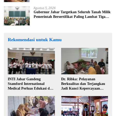
Agustus 5, 2026
Gubernur Jabar Targetkan Seluruh Tanah Milik
Pemerintah Bersertifikat Paling Lambat Tiga
Tahun ke Depan
Rekomendasi untuk Kamu
INTI Jabar Gandeng
Dr. Ribka: Pelayanan
Stamford International
Berkualitas dan Terjangkau
Medical Perluas Edukasi dan
Jadi Kunci Kepercayaan
Akses Penanganan Kanker
Masyarakat