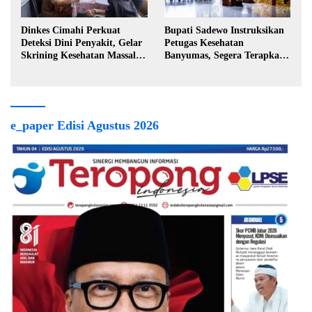
Dinkes Cimahi Perkuat
Bupati Sadewo Instruksikan
Deteksi Dini Penyakit, Gelar
Petugas Kesehatan
Skrining Kesehatan Massal di
Banyumas, Segera Terapkan
Lingkungan Industri
Berobat Gratis
e_paper Edisi Agustus 2026