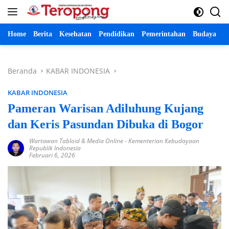
Langsung
ke
konten
Home
Berita
Kesehatan
Pendidikan
Pemerintahan
Budaya
P
Beranda
KABAR INDONESIA
KABAR INDONESIA
Pameran Warisan Adiluhung Kujang
dan Keris Pasundan Dibuka di Bogor
Wartawan Tabloid & Media Online
-
Kementerian Kebudayaan
Republik Indonesia
Februari 6, 2026