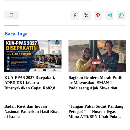
Baca Juga
KUA-PPAS 2027 Disepakati,
Bagikan Bendera Merah Putih
APBD DKI Jakarta
ke Masyarakat, SMAN 1
Diproyeksikan Capai Rp82,8
Padalarang Ajak Siswa dan
Triliun
Guru Mensyukuri
Kemerdekaan
Badan Riset dan Inovasi
“Jangan Pakai Sudut Pandang
Nasional Pamerkan Hasil Riset
Petugas!” — Nusron Tegas
di Istana
Minta ATR/BPN Ubah Pola
Pikir, Tapi Perluas Layanan
Baru Masih Bertahap