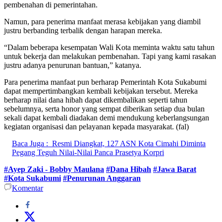
pembenahan di pemerintahan.
Namun, para penerima manfaat merasa kebijakan yang diambil
justru berbanding terbalik dengan harapan mereka.
“Dalam beberapa kesempatan Wali Kota meminta waktu satu tahun
untuk bekerja dan melakukan pembenahan. Tapi yang kami rasakan
justru adanya penurunan bantuan,” katanya.
Para penerima manfaat pun berharap Pemerintah Kota Sukabumi
dapat mempertimbangkan kembali kebijakan tersebut. Mereka
berharap nilai dana hibah dapat dikembalikan seperti tahun
sebelumnya, serta honor yang sempat diberikan setiap dua bulan
sekali dapat kembali diadakan demi mendukung keberlangsungan
kegiatan organisasi dan pelayanan kepada masyarakat. (fal)
Baca Juga :
Resmi Diangkat, 127 ASN Kota Cimahi Diminta
Pegang Teguh Nilai-Nilai Panca Prasetya Korpri
#Ayep Zaki - Bobby Maulana
#Dana Hibah
#Jawa Barat
#Kota Sukabumi
#Penurunan Anggaran
Komentar