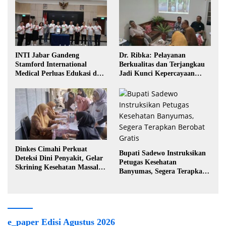
INTI Jabar Gandeng
Dr. Ribka: Pelayanan
Stamford International
Berkualitas dan Terjangkau
Medical Perluas Edukasi dan
Jadi Kunci Kepercayaan
Akses Penanganan Kanker
Masyarakat
Dinkes Cimahi Perkuat
Bupati Sadewo Instruksikan
Deteksi Dini Penyakit, Gelar
Petugas Kesehatan
Skrining Kesehatan Massal di
Banyumas, Segera Terapkan
Lingkungan Industri
Berobat Gratis
e_paper Edisi Agustus 2026