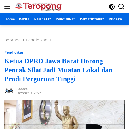
Langsung
ke
konten
Home
Berita
Kesehatan
Pendidikan
Pemerintahan
Budaya
P
Beranda
Pendidikan
Pendidikan
Ketua DPRD Jawa Barat Dorong
Pencak Silat Jadi Muatan Lokal dan
Prodi Perguruan Tinggi
Redaksi
Oktober 3, 2025