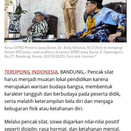
Ketua DPRD Provinsi Jawa Barat, Dr. Buky Wibawa, M.Si (Kiri) di dampingi
Ketum IPSI Jabar, saat audiensi di kantor DPRD Jawa Barat. Jl. Diponegoro
No.27. Bandung. Kamis, (02/10/2025). Foto dok. Humas.*
TEROPONG INDONESIA
, BANDUNG,- Pencak silat
harus menjadi muatan lokal pendidikan karena
merupakan warisan budaya bangsa, membentuk
karakter tangguh dan berbudaya pada peserta didik,
serta melatih keterampilan bela diri dan menjaga
kebugaran fisik atau ketahanan diri.
Melalui pencak silat, siswa diajarkan nilai-nilai positif
seperti disiplin, rasa hormat, dan ketahanan mental,