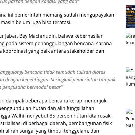
us pasrah dengan kondisi yang ada”
ncana ini pemerintah memang sudah mengupayakan
asih belum juga bisa teratasi.
r Jabar, Bey Machmudin, bahwa keberhasilan
ng pada sistem penanggulangan bencana, sarana-
 koordinasi yang baik antara stakeholder dan
anggulangi bencana tidak semudah tulisan diatas
gan dengan kepentingan. Seringkali pemerintah tampak
n pengusaha bermodal besar”
 dan dampak beberapa bencana kerap menunjuk
penggundulan hutan dan alih fungsi lahan
ngga Walhi menyebut 35 persen hutan kita rusak,
strialisasi di berbagai daerah, pembangunan fisik
ah aliran sungai yang timbul tenggelam, dan