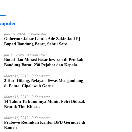
populer
Juni 15, 2024
1 Komentar
Gubernur Jabar Lantik Ade Zakir Jadi Pj
Bupati Bandung Barat, Sabtu Sore
Juli 31, 2026
0 Komentar
Rotasi dan Mutasi Besar-besaran di Pemkab
Bandung Barat, 230 Pejabat dan Kepala
Sekolah Dilantik
Maret 16, 2019
0 Komentar
2 Hari Hilang, Nelayan Tewas Mengambang
di Pantai Cipalawah Garut
Maret 16, 2019
0 Komentar
14 Tahun Terbunuhnya Munir, Polri Didesak
Bentuk Tim Khusus
Maret 16, 2019
0 Komentar
Prabowo Resmikan Kantor DPD Gerindra di
Banten