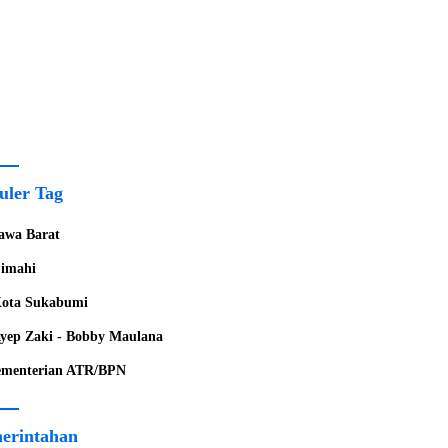
uler Tag
awa Barat
imahi
ota Sukabumi
yep Zaki - Bobby Maulana
menterian ATR/BPN
erintahan