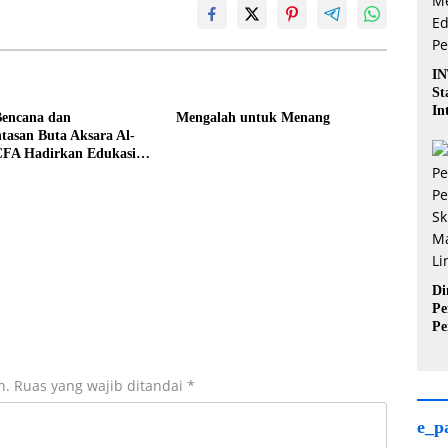
IN
St
In
Bencana dan
Mengalah untuk Menang
Pe
tasan Buta Aksara Al-
Ak
CFA Hadirkan Edukasi
Ka
gkan untuk Anak
Di
Pe
Pe
Sk
Ma
In
n.
Ruas yang wajib ditandai
*
e_p