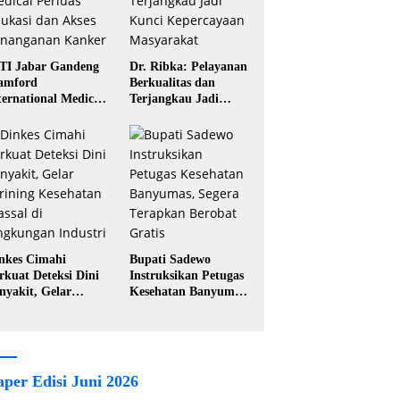
TI Jabar Gandeng
Dr. Ribka: Pelayanan
amford
Berkualitas dan
ternational Medical
Terjangkau Jadi
rluas Edukasi dan
Kunci Kepercayaan
ses Penanganan
Masyarakat
nker
nkes Cimahi
Bupati Sadewo
rkuat Deteksi Dini
Instruksikan Petugas
nyakit, Gelar
Kesehatan Banyumas,
rining Kesehatan
Segera Terapkan
ssal di Lingkungan
Berobat Gratis
dustri
aper Edisi Juni 2026