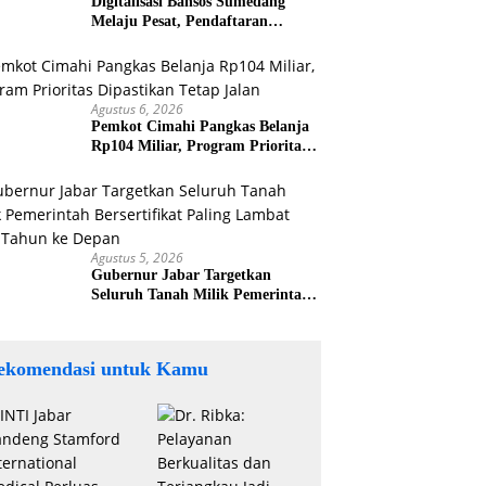
Digitalisasi Bansos Sumedang
Melaju Pesat, Pendaftaran
Tembus 45.194 KK dalam Uji
Coba Nasional
Agustus 6, 2026
Pemkot Cimahi Pangkas Belanja
Rp104 Miliar, Program Prioritas
Dipastikan Tetap Jalan
Agustus 5, 2026
Gubernur Jabar Targetkan
Seluruh Tanah Milik Pemerintah
Bersertifikat Paling Lambat Tiga
Tahun ke Depan
ekomendasi untuk Kamu