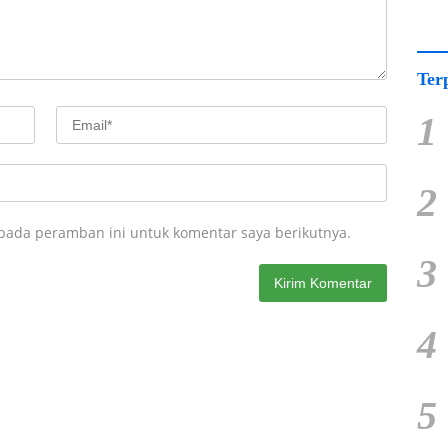
Ter
1
2
 pada peramban ini untuk komentar saya berikutnya.
3
4
5