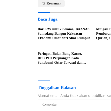
Komentar
Baca Juga
Dari RW untuk Sesama, BAZNAS
Mitigasi 
Sumedang Bangun Kekuatan
Pemberan
Ekonomi Umat dari Akar Rumput
Qur’an, 
Menyenan
Peringati Bulan Bung Karno,
DPC PDI Perjuangan Kota
Sukabumi Gelar Tawasul dan
Pengajian
Tinggalkan Balasan
Alamat email Anda tidak akan dipublikasika