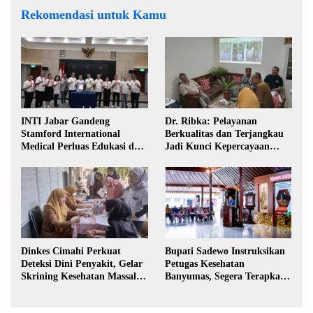
Rekomendasi untuk Kamu
INTI Jabar Gandeng
Dr. Ribka: Pelayanan
Stamford International
Berkualitas dan Terjangkau
Medical Perluas Edukasi dan
Jadi Kunci Kepercayaan
Akses Penanganan Kanker
Masyarakat
Dinkes Cimahi Perkuat
Bupati Sadewo Instruksikan
Deteksi Dini Penyakit, Gelar
Petugas Kesehatan
Skrining Kesehatan Massal di
Banyumas, Segera Terapkan
Lingkungan Industri
Berobat Gratis