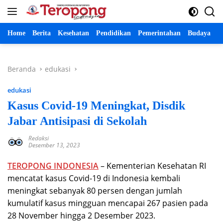
Langsung
ke
konten
Home
Berita
Kesehatan
Pendidikan
Pemerintahan
Budaya
P
Beranda
edukasi
edukasi
Kasus Covid-19 Meningkat, Disdik
Jabar Antisipasi di Sekolah
Redaksi
Desember 13, 2023
TEROPONG INDONESIA
– Kementerian Kesehatan RI
mencatat kasus Covid-19 di Indonesia kembali
meningkat sebanyak 80 persen dengan jumlah
kumulatif kasus mingguan mencapai 267 pasien pada
28 November hingga 2 Desember 2023.