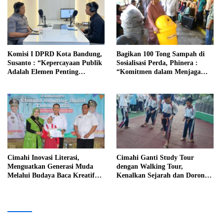
Komisi I DPRD Kota Bandung,
Bagikan 100 Tong Sampah di
Susanto : “Kepercayaan Publik
Sosialisasi Perda, Phinera :
Adalah Elemen Penting
“Komitmen dalam Menjaga
Hubungan Pemerintah dengan
Kebersihan Lingkungan”
Masyarakat “
Cimahi Inovasi Literasi,
Cimahi Ganti Study Tour
Menguatkan Generasi Muda
dengan Walking Tour,
Melalui Budaya Baca Kreatif
Kenalkan Sejarah dan Dorong
dan Teknologi
Wisata Lokal