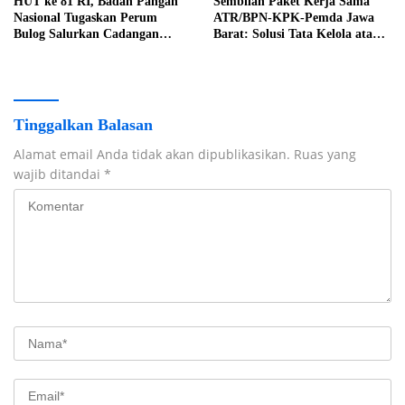
HUT ke 81 RI, Badan Pangan
Sembilan Paket Kerja Sama
Nasional Tugaskan Perum
ATR/BPN-KPK-Pemda Jawa
Bulog Salurkan Cadangan
Barat: Solusi Tata Kelola atau
Pangan Pemerintah Juli-
Sekadar Komitmen di Atas
September 2026
Kertas?
Tinggalkan Balasan
Alamat email Anda tidak akan dipublikasikan.
Ruas yang
wajib ditandai
*