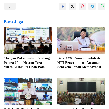
Baca Juga
“Jangan Pakai Sudut Pandang
Baru 42% Rumah Ibadah di
Petugas!” — Nusron Tegas
NTT Bersertipikat: Ancaman
Minta ATR/BPN Ubah Pola
Sengketa Tanah Membayangi,
Pikir, Tapi Perluas Layanan
ATR/BPN Tekan Pemerintah
Baru Masih Bertahap
Daerah Segera Beraksi