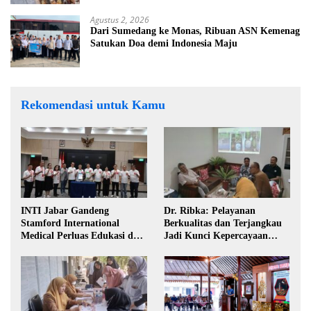
Agustus 2, 2026
Dari Sumedang ke Monas, Ribuan ASN Kemenag
Satukan Doa demi Indonesia Maju
Rekomendasi untuk Kamu
INTI Jabar Gandeng
Dr. Ribka: Pelayanan
Stamford International
Berkualitas dan Terjangkau
Medical Perluas Edukasi dan
Jadi Kunci Kepercayaan
Akses Penanganan Kanker
Masyarakat