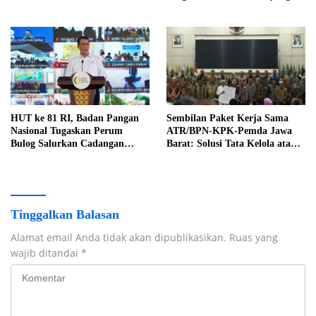
Pikir, Tapi Perluas Layanan
ATR/BPN Tekan Pemerintah
Baru Masih Bertahap
Daerah Segera Beraksi
HUT ke 81 RI, Badan Pangan
Sembilan Paket Kerja Sama
Nasional Tugaskan Perum
ATR/BPN-KPK-Pemda Jawa
Bulog Salurkan Cadangan
Barat: Solusi Tata Kelola atau
Pangan Pemerintah Juli-
Sekadar Komitmen di Atas
September 2026
Kertas?
Tinggalkan Balasan
Alamat email Anda tidak akan dipublikasikan.
Ruas yang
wajib ditandai
*