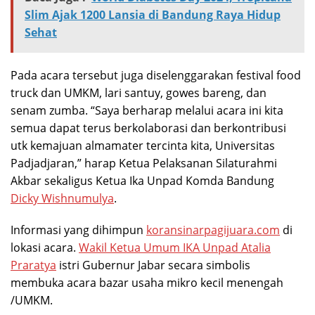
Slim Ajak 1200 Lansia di Bandung Raya Hidup
Sehat
Pada acara tersebut juga diselenggarakan festival food
truck dan UMKM, lari santuy, gowes bareng, dan
senam zumba. “Saya berharap melalui acara ini kita
semua dapat terus berkolaborasi dan berkontribusi
utk kemajuan almamater tercinta kita, Universitas
Padjadjaran,” harap Ketua Pelaksanan Silaturahmi
Akbar sekaligus Ketua Ika Unpad Komda Bandung
Dicky Wishnumulya
.
Informasi yang dihimpun
koransinarpagijuara.com
di
lokasi acara.
Wakil Ketua Umum IKA Unpad Atalia
Praratya
istri Gubernur Jabar secara simbolis
membuka acara bazar usaha mikro kecil menengah
/UMKM.