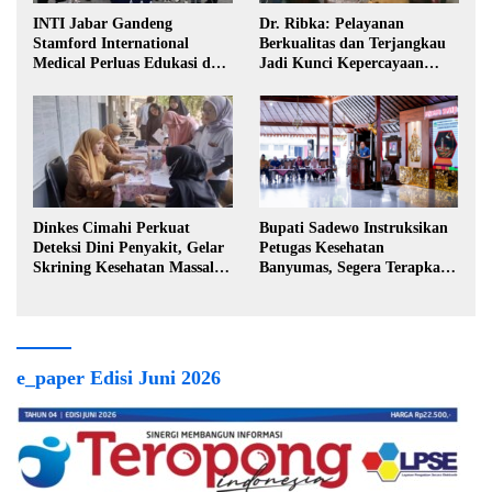
INTI Jabar Gandeng
Dr. Ribka: Pelayanan
Stamford International
Berkualitas dan Terjangkau
Medical Perluas Edukasi dan
Jadi Kunci Kepercayaan
Akses Penanganan Kanker
Masyarakat
Dinkes Cimahi Perkuat
Bupati Sadewo Instruksikan
Deteksi Dini Penyakit, Gelar
Petugas Kesehatan
Skrining Kesehatan Massal di
Banyumas, Segera Terapkan
Lingkungan Industri
Berobat Gratis
e_paper Edisi Juni 2026