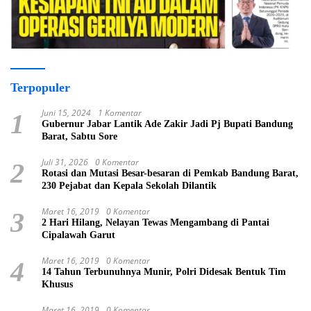
Terpopuler
Juni 15, 2024
1 Komentar
1
Gubernur Jabar Lantik Ade Zakir Jadi Pj Bupati Bandung
Barat, Sabtu Sore
Juli 31, 2026
0 Komentar
2
Rotasi dan Mutasi Besar-besaran di Pemkab Bandung Barat,
230 Pejabat dan Kepala Sekolah Dilantik
Maret 16, 2019
0 Komentar
3
2 Hari Hilang, Nelayan Tewas Mengambang di Pantai
Cipalawah Garut
Maret 16, 2019
0 Komentar
4
14 Tahun Terbunuhnya Munir, Polri Didesak Bentuk Tim
Khusus
Maret 16, 2019
0 Komentar