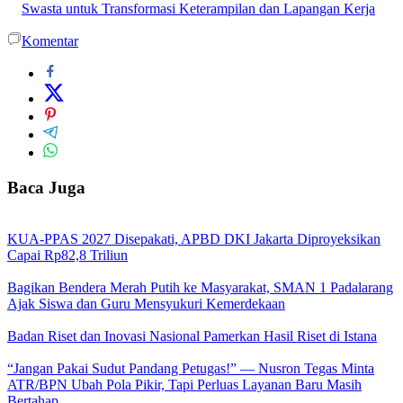
Swasta untuk Transformasi Keterampilan dan Lapangan Kerja
Komentar
Baca Juga
KUA-PPAS 2027 Disepakati, APBD DKI Jakarta Diproyeksikan
Capai Rp82,8 Triliun
Bagikan Bendera Merah Putih ke Masyarakat, SMAN 1 Padalarang
Ajak Siswa dan Guru Mensyukuri Kemerdekaan
Badan Riset dan Inovasi Nasional Pamerkan Hasil Riset di Istana
“Jangan Pakai Sudut Pandang Petugas!” — Nusron Tegas Minta
ATR/BPN Ubah Pola Pikir, Tapi Perluas Layanan Baru Masih
Bertahap