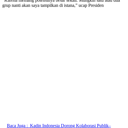
“Karena memang potensinya besar sekali. Mungkin satu atau dua
grup nanti akan saya tampilkan di istana,” ucap Presiden
Baca Juga :
Kadin Indonesia Dorong Kolaborasi Publik–