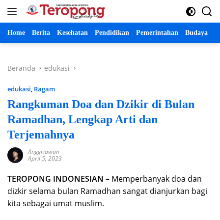
Langsung
ke
konten
Home
Berita
Kesehatan
Pendidikan
Pemerintahan
Budaya
P
Beranda
edukasi
edukasi
,
Ragam
Rangkuman Doa dan Dzikir di Bulan
Ramadhan, Lengkap Arti dan
Terjemahnya
Anggriawan
April 5, 2023
TEROPONG INDONESIAN
– Memperbanyak doa dan
dizkir selama bulan Ramadhan sangat dianjurkan bagi
kita sebagai umat muslim.