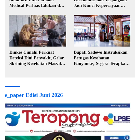
Medical Perluas Edukasi dan
Jadi Kunci Kepercayaan
Akses Penanganan Kanker
Masyarakat
Dinkes Cimahi Perkuat
Bupati Sadewo Instruksikan
Deteksi Dini Penyakit, Gelar
Petugas Kesehatan
Skrining Kesehatan Massal di
Banyumas, Segera Terapkan
Lingkungan Industri
Berobat Gratis
e_paper Edisi Juni 2026