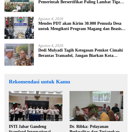
Pemerintah Bersertifikat Paling Lambat Tiga
Tahun ke Depan
Agustus 4, 2026
Mendes PDT akan Kirim 30.000 Pemuda Desa
untuk Mengikuti Program Magang dan Beasiswa
di Jepang
Agustus 4, 2026
Dedi Mulyadi Tagih Ketegasan Pemkot Cimahi
Berantas Tramadol, Jangan Biarkan Kota
Dikuasai Peredaran Obat Keras
Rekomendasi untuk Kamu
INTI Jabar Gandeng
Dr. Ribka: Pelayanan
Stamford International
Berkualitas dan Terjangkau