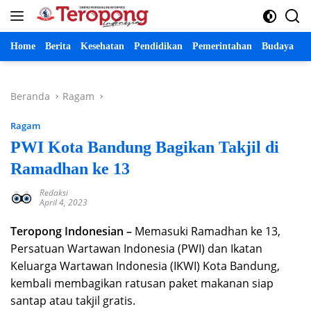
Langsung
ke
konten
Home
Berita
Kesehatan
Pendidikan
Pemerintahan
Budaya
P
Beranda
Ragam
Ragam
PWI Kota Bandung Bagikan Takjil di
Ramadhan ke 13
Redaksi
April 4, 2023
Teropong Indonesian –
Memasuki Ramadhan ke 13,
Persatuan Wartawan Indonesia (PWI) dan Ikatan
Keluarga Wartawan Indonesia (IKWI) Kota Bandung,
kembali membagikan ratusan paket makanan siap
santap atau takjil gratis.