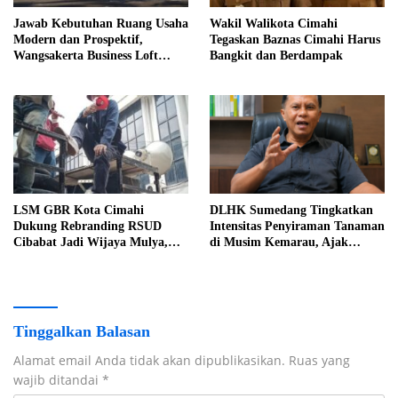
Jawab Kebutuhan Ruang Usaha
Wakil Walikota Cimahi
Modern dan Prospektif,
Tegaskan Baznas Cimahi Harus
Wangsakerta Business Loft
Bangkit dan Berdampak
Hadir di KBP
LSM GBR Kota Cimahi
DLHK Sumedang Tingkatkan
Dukung Rebranding RSUD
Intensitas Penyiraman Tanaman
Cibabat Jadi Wijaya Mulya,
di Musim Kemarau, Ajak
Jangan Berhenti Pada
Warga Jaga Lingkungan
Pergantian Nama
Tinggalkan Balasan
Alamat email Anda tidak akan dipublikasikan.
Ruas yang
wajib ditandai
*