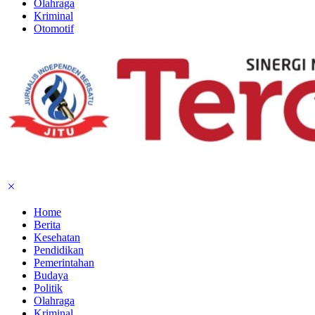
Olahraga
Kriminal
Otomotif
Home
Berita
Kesehatan
Pendidikan
Pemerintahan
Budaya
Politik
Olahraga
Kriminal