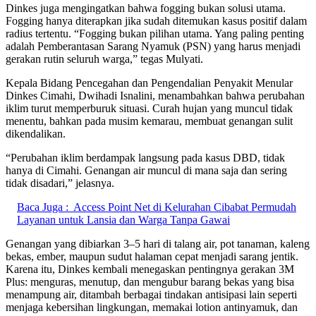
Dinkes juga mengingatkan bahwa fogging bukan solusi utama.
Fogging hanya diterapkan jika sudah ditemukan kasus positif dalam
radius tertentu. “Fogging bukan pilihan utama. Yang paling penting
adalah Pemberantasan Sarang Nyamuk (PSN) yang harus menjadi
gerakan rutin seluruh warga,” tegas Mulyati.
Kepala Bidang Pencegahan dan Pengendalian Penyakit Menular
Dinkes Cimahi, Dwihadi Isnalini, menambahkan bahwa perubahan
iklim turut memperburuk situasi. Curah hujan yang muncul tidak
menentu, bahkan pada musim kemarau, membuat genangan sulit
dikendalikan.
“Perubahan iklim berdampak langsung pada kasus DBD, tidak
hanya di Cimahi. Genangan air muncul di mana saja dan sering
tidak disadari,” jelasnya.
Baca Juga :
Access Point Net di Kelurahan Cibabat Permudah
Layanan untuk Lansia dan Warga Tanpa Gawai
Genangan yang dibiarkan 3–5 hari di talang air, pot tanaman, kaleng
bekas, ember, maupun sudut halaman cepat menjadi sarang jentik.
Karena itu, Dinkes kembali menegaskan pentingnya gerakan 3M
Plus: menguras, menutup, dan mengubur barang bekas yang bisa
menampung air, ditambah berbagai tindakan antisipasi lain seperti
menjaga kebersihan lingkungan, memakai lotion antinyamuk, dan