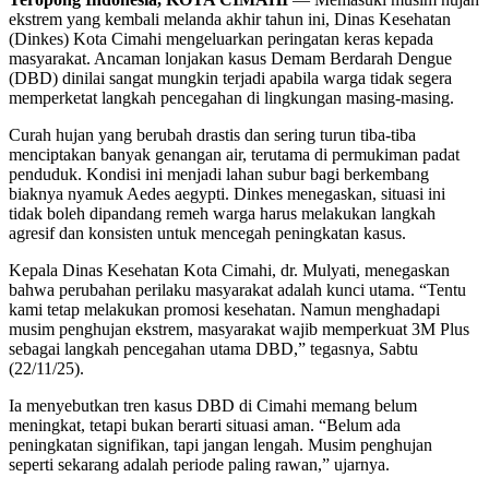
ekstrem yang kembali melanda akhir tahun ini, Dinas Kesehatan
(Dinkes) Kota Cimahi mengeluarkan peringatan keras kepada
masyarakat. Ancaman lonjakan kasus Demam Berdarah Dengue
(DBD) dinilai sangat mungkin terjadi apabila warga tidak segera
memperketat langkah pencegahan di lingkungan masing-masing.
Curah hujan yang berubah drastis dan sering turun tiba-tiba
menciptakan banyak genangan air, terutama di permukiman padat
penduduk. Kondisi ini menjadi lahan subur bagi berkembang
biaknya nyamuk Aedes aegypti. Dinkes menegaskan, situasi ini
tidak boleh dipandang remeh warga harus melakukan langkah
agresif dan konsisten untuk mencegah peningkatan kasus.
Kepala Dinas Kesehatan Kota Cimahi, dr. Mulyati, menegaskan
bahwa perubahan perilaku masyarakat adalah kunci utama. “Tentu
kami tetap melakukan promosi kesehatan. Namun menghadapi
musim penghujan ekstrem, masyarakat wajib memperkuat 3M Plus
sebagai langkah pencegahan utama DBD,” tegasnya, Sabtu
(22/11/25).
Ia menyebutkan tren kasus DBD di Cimahi memang belum
meningkat, tetapi bukan berarti situasi aman. “Belum ada
peningkatan signifikan, tapi jangan lengah. Musim penghujan
seperti sekarang adalah periode paling rawan,” ujarnya.