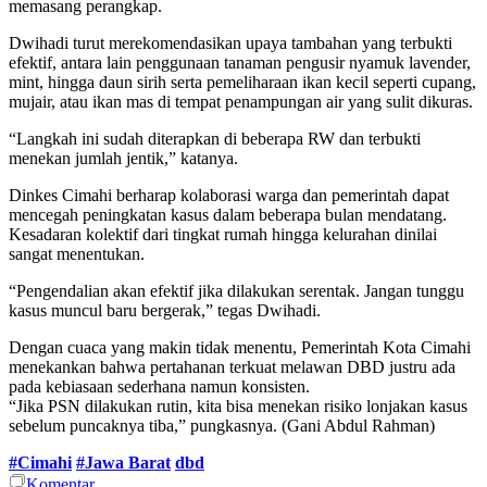
memasang perangkap.
Dwihadi turut merekomendasikan upaya tambahan yang terbukti
efektif, antara lain penggunaan tanaman pengusir nyamuk lavender,
mint, hingga daun sirih serta pemeliharaan ikan kecil seperti cupang,
mujair, atau ikan mas di tempat penampungan air yang sulit dikuras.
“Langkah ini sudah diterapkan di beberapa RW dan terbukti
menekan jumlah jentik,” katanya.
Dinkes Cimahi berharap kolaborasi warga dan pemerintah dapat
mencegah peningkatan kasus dalam beberapa bulan mendatang.
Kesadaran kolektif dari tingkat rumah hingga kelurahan dinilai
sangat menentukan.
“Pengendalian akan efektif jika dilakukan serentak. Jangan tunggu
kasus muncul baru bergerak,” tegas Dwihadi.
Dengan cuaca yang makin tidak menentu, Pemerintah Kota Cimahi
menekankan bahwa pertahanan terkuat melawan DBD justru ada
pada kebiasaan sederhana namun konsisten.
“Jika PSN dilakukan rutin, kita bisa menekan risiko lonjakan kasus
sebelum puncaknya tiba,” pungkasnya. (Gani Abdul Rahman)
#Cimahi
#Jawa Barat
dbd
Komentar