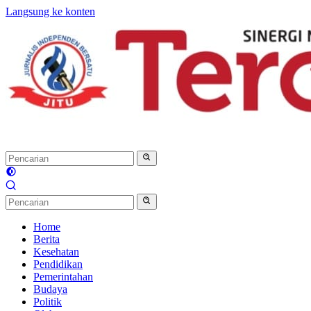
Langsung ke konten
Home
Berita
Kesehatan
Pendidikan
Pemerintahan
Budaya
Politik