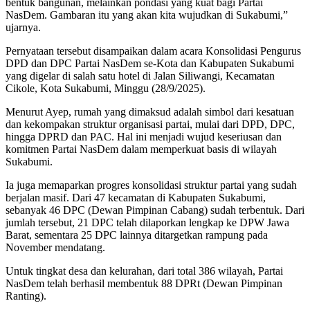
bentuk bangunan, melainkan pondasi yang kuat bagi Partai
NasDem. Gambaran itu yang akan kita wujudkan di Sukabumi,”
ujarnya.
Pernyataan tersebut disampaikan dalam acara Konsolidasi Pengurus
DPD dan DPC Partai NasDem se-Kota dan Kabupaten Sukabumi
yang digelar di salah satu hotel di Jalan Siliwangi, Kecamatan
Cikole, Kota Sukabumi, Minggu (28/9/2025).
Menurut Ayep, rumah yang dimaksud adalah simbol dari kesatuan
dan kekompakan struktur organisasi partai, mulai dari DPD, DPC,
hingga DPRD dan PAC. Hal ini menjadi wujud keseriusan dan
komitmen Partai NasDem dalam memperkuat basis di wilayah
Sukabumi.
Ia juga memaparkan progres konsolidasi struktur partai yang sudah
berjalan masif. Dari 47 kecamatan di Kabupaten Sukabumi,
sebanyak 46 DPC (Dewan Pimpinan Cabang) sudah terbentuk. Dari
jumlah tersebut, 21 DPC telah dilaporkan lengkap ke DPW Jawa
Barat, sementara 25 DPC lainnya ditargetkan rampung pada
November mendatang.
Untuk tingkat desa dan kelurahan, dari total 386 wilayah, Partai
NasDem telah berhasil membentuk 88 DPRt (Dewan Pimpinan
Ranting).