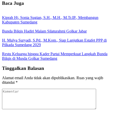
Baca Juga
Kiprah Hj. Sonia Sugian, S.H., M.H., M.Tr.IP., Membangun
Kabupaten Sumedang
Bunda Bilqis Hadiri Malam Silaturahmi Golkar Jabar
H. Mulya Suryadi, S.Pd., M.Kom., Siap Lanjutkan Estafet PPP di
Pilkada Sumedang 2029
Restu Keluarga hingga Kader Partai Memperkuat Langkah Bunda
Bilqis di Musda Golkar Sumedang
Tinggalkan Balasan
Alamat email Anda tidak akan dipublikasikan.
Ruas yang wajib
ditandai
*