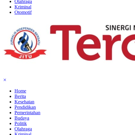
Olahraga
Kriminal
Otomotif
Home
Berita
Kesehatan
Pendidikan
Pemerintahan
Budaya
Politik
Olahraga
Kriminal