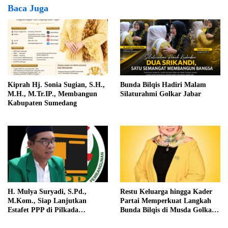
Baca Juga
Kiprah Hj. Sonia Sugian, S.H.,
Bunda Bilqis Hadiri Malam
M.H., M.Tr.IP., Membangun
Silaturahmi Golkar Jabar
Kabupaten Sumedang
H. Mulya Suryadi, S.Pd.,
Restu Keluarga hingga Kader
M.Kom., Siap Lanjutkan
Partai Memperkuat Langkah
Estafet PPP di Pilkada
Bunda Bilqis di Musda Golkar
Sumedang 2029
Sumedang