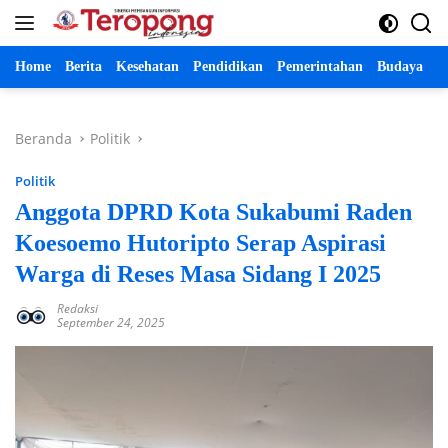
Langsung
ke
konten
Home
Berita
Kesehatan
Pendidikan
Pemerintahan
Budaya
P
Beranda
Politik
Politik
Anggota DPRD Kota Sukabumi Raden
Koesoemo Hutoripto Serap Aspirasi
Warga di Reses Masa Sidang I 2025
Redaksi
September 24, 2025