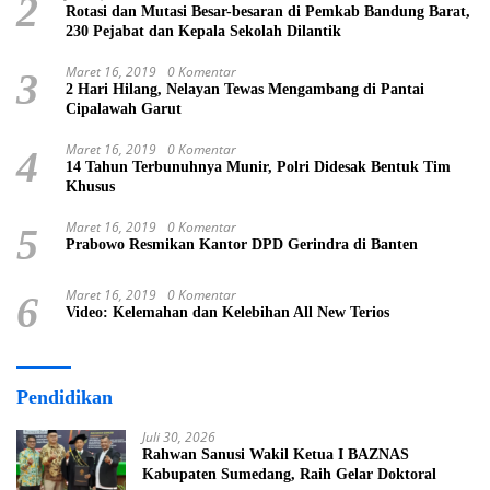
2
Rotasi dan Mutasi Besar-besaran di Pemkab Bandung Barat,
230 Pejabat dan Kepala Sekolah Dilantik
Maret 16, 2019
0 Komentar
3
2 Hari Hilang, Nelayan Tewas Mengambang di Pantai
Cipalawah Garut
Maret 16, 2019
0 Komentar
4
14 Tahun Terbunuhnya Munir, Polri Didesak Bentuk Tim
Khusus
Maret 16, 2019
0 Komentar
5
Prabowo Resmikan Kantor DPD Gerindra di Banten
Maret 16, 2019
0 Komentar
6
Video: Kelemahan dan Kelebihan All New Terios
Pendidikan
Juli 30, 2026
Rahwan Sanusi Wakil Ketua I BAZNAS
Kabupaten Sumedang, Raih Gelar Doktoral