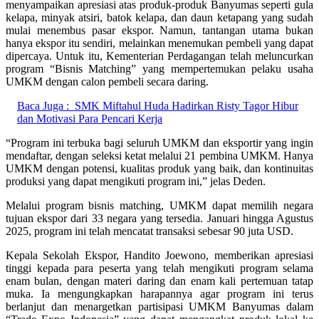
menyampaikan apresiasi atas produk-produk Banyumas seperti gula
kelapa, minyak atsiri, batok kelapa, dan daun ketapang yang sudah
mulai menembus pasar ekspor. Namun, tantangan utama bukan
hanya ekspor itu sendiri, melainkan menemukan pembeli yang dapat
dipercaya. Untuk itu, Kementerian Perdagangan telah meluncurkan
program “Bisnis Matching” yang mempertemukan pelaku usaha
UMKM dengan calon pembeli secara daring.
Baca Juga :
SMK Miftahul Huda Hadirkan Risty Tagor Hibur
dan Motivasi Para Pencari Kerja
“Program ini terbuka bagi seluruh UMKM dan eksportir yang ingin
mendaftar, dengan seleksi ketat melalui 21 pembina UMKM. Hanya
UMKM dengan potensi, kualitas produk yang baik, dan kontinuitas
produksi yang dapat mengikuti program ini,” jelas Deden.
Melalui program bisnis matching, UMKM dapat memilih negara
tujuan ekspor dari 33 negara yang tersedia. Januari hingga Agustus
2025, program ini telah mencatat transaksi sebesar 90 juta USD.
Kepala Sekolah Ekspor, Handito Joewono, memberikan apresiasi
tinggi kepada para peserta yang telah mengikuti program selama
enam bulan, dengan materi daring dan enam kali pertemuan tatap
muka. Ia mengungkapkan harapannya agar program ini terus
berlanjut dan menargetkan partisipasi UMKM Banyumas dalam