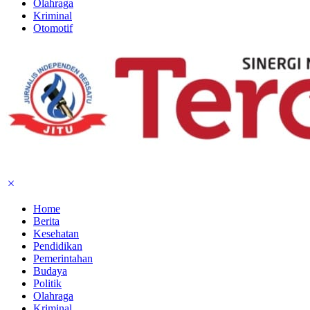
Olahraga
Kriminal
Otomotif
Home
Berita
Kesehatan
Pendidikan
Pemerintahan
Budaya
Politik
Olahraga
Kriminal