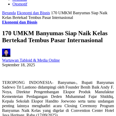
Otomotif
Beranda
Ekonomi dan Bisnis
170 UMKM Banyumas Siap Naik
Kelas Bertekad Tembus Pasar Internasional
Ekonomi dan Bisnis
170 UMKM Banyumas Siap Naik Kelas
Bertekad Tembus Pasar Internasional
Wartawan Tabloid & Media Online
September 18, 2025
TEROPONG INDONESIA- Banyumas-, Bupati Banyumas
Sadewo Tri Lastiono didampingi oleh Founder Benih Baik Andy F.
Noya, Direktur Pengembangan Ekspor Produk Manufaktur
Kementerian Perdagangan Deden Muhammad Fajar Shiddiq,
Kepala Sekolah Ekspor Handito Joewono serta tamu undangan
penting lainnya menghadiri acara Closing Ceremony Program
Banyumas Naik Kelas yang digelar di Convention Center Hotel
Java Heritage, Rabu (17/09/2025).