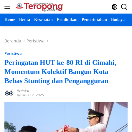
Langsung
ke
konten
Home
Berita
Kesehatan
Pendidikan
Pemerintahan
Budaya
P
Beranda
Peristiwa
Peristiwa
Peringatan HUT ke-80 RI di Cimahi,
Momentum Kolektif Bangun Kota
Bebas Stunting dan Pengangguran
Redaksi
Agustus 17, 2025