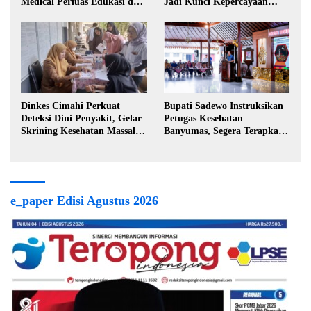
Medical Perluas Edukasi dan
Jadi Kunci Kepercayaan
Akses Penanganan Kanker
Masyarakat
Dinkes Cimahi Perkuat
Bupati Sadewo Instruksikan
Deteksi Dini Penyakit, Gelar
Petugas Kesehatan
Skrining Kesehatan Massal di
Banyumas, Segera Terapkan
Lingkungan Industri
Berobat Gratis
e_paper Edisi Agustus 2026