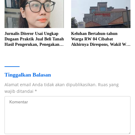
Jurnalis Diteror Usai Ungkap
Keluhan Bertahun-tahun
Dugaan Praktik Jual Beli Tanah
Warga RW 04 Cibabat
Hasil Pengerukan, Penegakan
Akhirnya Direspons, Wakil Wali
UU Pers Disorot
Kota Vinahi Minta Penataan
RSUD dan Drainase Dibenahi
Tinggalkan Balasan
Alamat email Anda tidak akan dipublikasikan.
Ruas yang
wajib ditandai
*