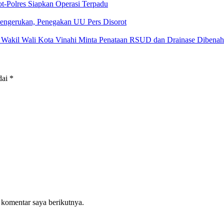
t-Polres Siapkan Operasi Terpadu
 Pengerukan, Penegakan UU Pers Disorot
 Wakil Wali Kota Vinahi Minta Penataan RSUD dan Drainase Dibenah
dai
*
 komentar saya berikutnya.