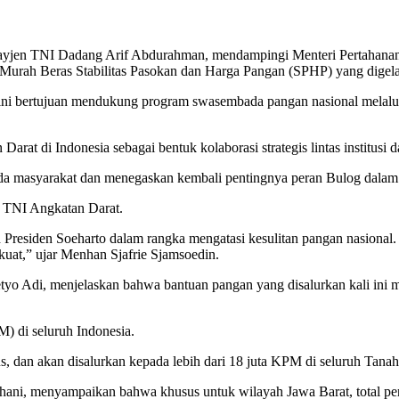
ayjen TNI Dadang Arif Abdurahman, mendampingi Menteri Pertahanan (
Murah Beras Stabilitas Pasokan dan Harga Pangan (SPHP) yang digel
 ini bertujuan mendukung program swasembada pangan nasional melalu
n Darat di Indonesia sebagai bentuk kolaborasi strategis lintas institus
a masyarakat dan menegaskan kembali pentingnya peran Bulog dalam 
n TNI Angkatan Darat.
Presiden Soeharto dalam rangka mengatasi kesulitan pangan nasional. S
 kuat,” ujar Menhan Sjafrie Sjamsoedin.
tyo Adi, menjelaskan bahwa bantuan pangan yang disalurkan kali ini m
) di seluruh Indonesia.
s, dan akan disalurkan kepada lebih dari 18 juta KPM di seluruh Tanah
ni, menyampaikan bahwa khusus untuk wilayah Jawa Barat, total peny