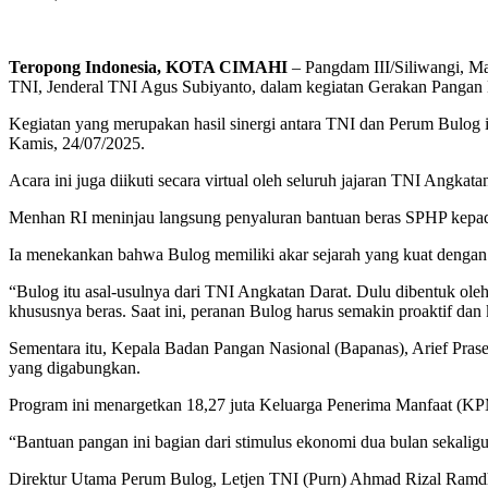
Teropong Indonesia, KOTA CIMAHI
– Pangdam III/Siliwangi, M
TNI, Jenderal TNI Agus Subiyanto, dalam kegiatan Gerakan Pangan 
Kegiatan yang merupakan hasil sinergi antara TNI dan Perum Bulog
Kamis, 24/07/2025.
Acara ini juga diikuti secara virtual oleh seluruh jajaran TNI Angkata
Menhan RI meninjau langsung penyaluran bantuan beras SPHP kepad
Ia menekankan bahwa Bulog memiliki akar sejarah yang kuat denga
“Bulog itu asal-usulnya dari TNI Angkatan Darat. Dulu dibentuk oleh 
khususnya beras. Saat ini, peranan Bulog harus semakin proaktif dan
Sementara itu, Kepala Badan Pangan Nasional (Bapanas), Arief Prase
yang digabungkan.
Program ini menargetkan 18,27 juta Keluarga Penerima Manfaat (KPM
“Bantuan pangan ini bagian dari stimulus ekonomi dua bulan sekaligu
Direktur Utama Perum Bulog, Letjen TNI (Purn) Ahmad Rizal Ramdha