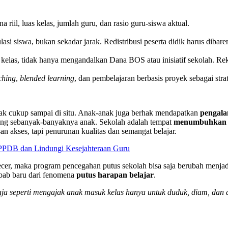
riil, luas kelas, jumlah guru, dan rasio guru-siswa aktual.
lasi siswa, bukan sekadar jarak. Redistribusi peserta didik harus dibare
kelas, tidak hanya mengandalkan Dana BOS atau inisiatif sekolah. Rekr
ching
,
blended learning
, dan pembelajaran berbasis proyek sebagai strat
k cukup sampai di situ. Anak-anak juga berhak mendapatkan
pengala
ng sebanyak-banyaknya anak. Sekolah adalah tempat
menumbuhkan ha
 akses, tapi penurunan kualitas dan semangat belajar.
t PPDB dan Lindungi Kesejahteraan Guru
cecer, maka program pencegahan putus sekolah bisa saja berubah menja
ebab baru dari fenomena
putus harapan belajar
.
a seperti mengajak anak masuk kelas hanya untuk duduk, diam, dan 