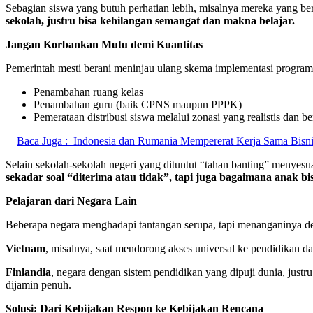
Sebagian siswa yang butuh perhatian lebih, misalnya mereka yang berl
sekolah, justru bisa kehilangan semangat dan makna belajar.
Jangan Korbankan Mutu demi Kuantitas
Pemerintah mesti berani meninjau ulang skema implementasi program
Penambahan ruang kelas
Penambahan guru (baik CPNS maupun PPPK)
Pemerataan distribusi siswa melalui zonasi yang realistis dan b
Baca Juga :
Indonesia dan Rumania Mempererat Kerja Sama Bisni
Selain sekolah-sekolah negeri yang dituntut “tahan banting” menye
sekadar soal “diterima atau tidak”, tapi juga bagaimana anak b
Pelajaran dari Negara Lain
Beberapa negara menghadapi tantangan serupa, tapi menanganinya de
Vietnam
, misalnya, saat mendorong akses universal ke pendidikan da
Finlandia
, negara dengan sistem pendidikan yang dipuji dunia, just
dijamin penuh.
Solusi: Dari Kebijakan Respon ke Kebijakan Rencana