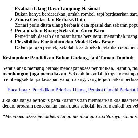
Evaluasi Ulang Daya Tampung Nasional
Bukan hanya berdasarkan jumlah rombel, tapi berdasarkan sarana 
Zonasi Cerdas dan Berbasis Data
Zonasi perlu ditata ulang berbasis data spasial dan sebaran popu
Penambahan Ruang Kelas dan Guru Baru
Pemerintah daerah dan pusat harus bersinergi menambah ruang 
Fleksibilitas Kurikulum dan Model Kelas Besar
Dalam jangka pendek, sekolah bisa dibekali pelatihan
team tea
Kesimpulan: Pendidikan Bukan Gudang, tapi Taman Tumbuh
Semua anak memang berhak mendapat akses pendidikan. Namun, tida
membangun juga memuliakan
. Sekolah bukanlah tempat menampu
membengkak tanpa kesiapan yang matang, yang terjadi bukan perluasan
Baca Juga :
Pendidikan Prioritas Utama, Pemkot Cimahi Perketa
Jika kita hanya berfokus pada kuantitas dan membiarkan kualitas ter
depan, program pencegahan anak putus sekolah justru menjadi peny
“Membuka akses pendidikan tanpa membangun kualitasnya, sama saj