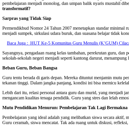
pembelajaran menjadi monolog, dan umpan balik nyaris mustahil dib
transformatif?
Sarpras yang Tidak Siap
Permendikbud Nomor 24 Tahun 2007 menetapkan standar minimal ruang
menjadi sumpek, sirkulasi udara buruk, dan suasana belajar tidak ko
Baca Juga :
HUT Ke-5 Komunitas Guru Menulis (K’GUM) Cilaca
Sayangnya, pengadaan ruang kelas tambahan, perekrutan guru, dan pe
sekolah-sekolah negeri menjadi seperti kantong darurat, menampung l
Beban Guru, Beban Bangsa
Guru tentu berada di garis depan. Mereka dituntut menjamin mutu pe
tekanan tinggi. Dalam jangka panjang, kondisi ini bisa memicu kelela
Lebih dari itu, relasi personal antara guru dan murid, yang menjadi j
mengancam kualitas tenaga pendidik. Guru yang stres dan lelah emosio
Mutu Pendidikan Menurun: Pembelajaran Tak Lagi Bermakna
Pembelajaran yang ideal adalah yang melibatkan siswa secara aktif, m
Guru ceramah, siswa mencatat. Tak ada ruang untuk diskusi, refleksi,