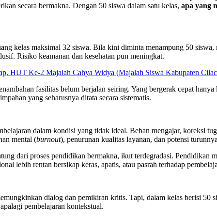
erikan secara bermakna. Dengan 50 siswa dalam satu kelas,
apa yang m
 kelas maksimal 32 siswa. Bila kini diminta menampung 50 siswa, mak
ndusif. Risiko keamanan dan kesehatan pun meningkat.
p, HUT Ke-2 Majalah Cahya Widya (Majalah Siswa Kabupaten Cilac
nambahan fasilitas belum berjalan seiring. Yang bergerak cepat hany
impahan yang seharusnya ditata secara sistematis.
mbelajaran dalam kondisi yang tidak ideal. Beban mengajar, koreksi t
han mental (
burnout
), penurunan kualitas layanan, dan potensi turunnya
antung dari proses pendidikan bermakna, ikut terdegradasi. Pendidikan m
nal lebih rentan bersikap keras, apatis, atau pasrah terhadap pembelaj
emungkinkan dialog dan pemikiran kritis. Tapi, dalam kelas berisi 50 
 apalagi pembelajaran kontekstual.