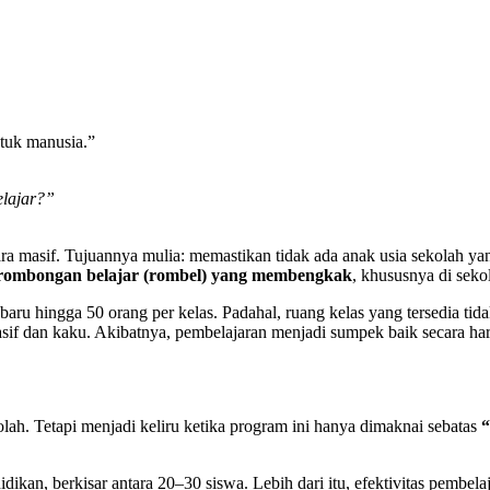
tuk manusia.”
elajar?”
ra masif. Tujuannya mulia: memastikan tidak ada anak usia sekolah yang
rombongan belajar (rombel) yang membengkak
, khususnya di seko
aru hingga 50 orang per kelas. Padahal, ruang kelas yang tersedia ti
i pasif dan kaku. Akibatnya, pembelajaran menjadi sumpek baik secara
ah. Tetapi menjadi keliru ketika program ini hanya dimaknai sebatas
“
didikan, berkisar antara 20–30 siswa. Lebih dari itu, efektivitas pemb