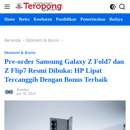
Langsung
ke
konten
Home
Berita
Kesehatan
Pendidikan
Pemerintahan
Budaya
P
Beranda
Ekonomi & Bisnis
Ekonomi & Bisnis
Pre-order Samsung Galaxy Z Fold7 dan
Z Flip7 Resmi Dibuka: HP Lipat
Tercanggih Dengan Bonus Terbaik
Redaksi
Juli 10, 2025