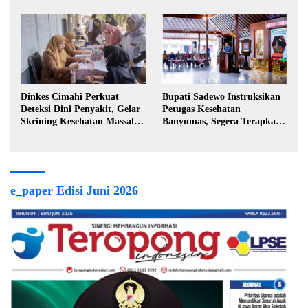
Akses Penanganan Kanker
Masyarakat
Dinkes Cimahi Perkuat
Bupati Sadewo Instruksikan
Deteksi Dini Penyakit, Gelar
Petugas Kesehatan
Skrining Kesehatan Massal di
Banyumas, Segera Terapkan
Lingkungan Industri
Berobat Gratis
e_paper Edisi Juni 2026