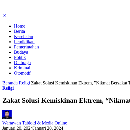
Home
Berita
Kesehatan
Pendidikan
Pemerintahan
Budaya
Politik
Olahraga
Kriminal
Otomotif
Beranda
Religi
Zakat Solusi Kemiskinan Ektrem, "Nikmat Berzakat
Religi
Zakat Solusi Kemiskinan Ektrem, “Nikma
Wartawan Tabloid & Media Online
Januari 20, 2024
Januari 20, 2024