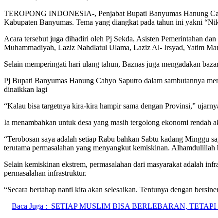
TEROPONG INDONESIA-, Penjabat Bupati Banyumas Hanung Cahyo Sa
Kabupaten Banyumas. Tema yang diangkat pada tahun ini yakni “Ni
Acara tersebut juga dihadiri oleh Pj Sekda, Asisten Pemerintahan 
Muhammadiyah, Laziz Nahdlatul Ulama, Laziz Al- Irsyad, Yatim Mand
Selain memperingati hari ulang tahun, Baznas juga mengadakan baza
Pj Bupati Banyumas Hanung Cahyo Saputro dalam sambutannya menguca
dinaikkan lagi
“Kalau bisa targetnya kira-kira hampir sama dengan Provinsi,” ujarny
Ia menambahkan untuk desa yang masih tergolong ekonomi rendah ak
“Terobosan saya adalah setiap Rabu bahkan Sabtu kadang Minggu say
terutama permasalahan yang menyangkut kemiskinan. Alhamdulillah b
Selain kemiskinan ekstrem, permasalahan dari masyarakat adalah infr
permasalahan infrastruktur.
“Secara bertahap nanti kita akan selesaikan. Tentunya dengan bersi
Baca Juga :
SETIAP MUSLIM BISA BERLEBARAN, TETA