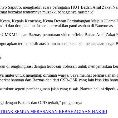
putro, menghadiri acara peringatan HUT Badan Amil Zakat Nasiona
kmat berzakat tentramnya muzakki bahagianya mustahik”
dan Kesra, Kepala Kemenag, Ketua Dewan Pertimbangan Majelis Ulama I
iri dan dompet dhuafa serta perwakilan panti asuhan di Banyumas.
r UMKM binaan Baznas, pemutaran video refleksi Badan Amil Zakat Na
pkan terima kasih atas bantuan serta kenaikan pencapaian terget Ba
a
an di-rengkingisasi dengan trobosan-trobosan untuk mengentaskan k
a muter untuk menginap dirumah warga. Saya melihat permasalahan-per
erkat bantuan dari Baznas dan dari CSR-CSR yang lain bisa kita ban
astruktur seperti pembangunan jalan yang rusak. Namun hal ini diperlu
nergi dengan Baznas dan OPD terkait,” pungkasnya
PI TIDAK SEMUA MERASAKAN KEBAHAGIAAN HAKIKI