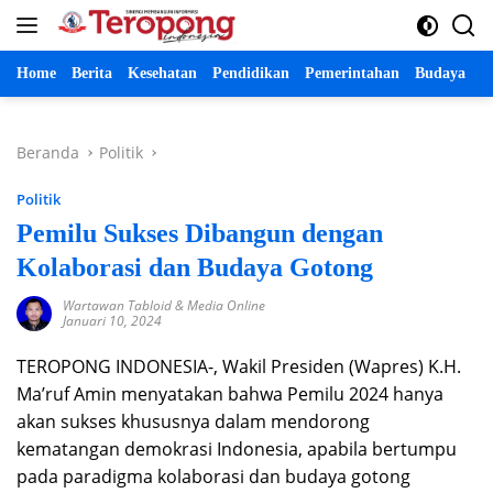
Langsung
ke
konten
Home
Berita
Kesehatan
Pendidikan
Pemerintahan
Budaya
P
Beranda
Politik
Politik
Pemilu Sukses Dibangun dengan
Kolaborasi dan Budaya Gotong
Wartawan Tabloid & Media Online
Januari 10, 2024
TEROPONG INDONESIA-, Wakil Presiden (Wapres) K.H.
Ma’ruf Amin menyatakan bahwa Pemilu 2024 hanya
akan sukses khususnya dalam mendorong
kematangan demokrasi Indonesia, apabila bertumpu
pada paradigma kolaborasi dan budaya gotong