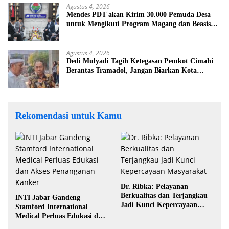
Agustus 4, 2026
Mendes PDT akan Kirim 30.000 Pemuda Desa
untuk Mengikuti Program Magang dan Beasiswa
di Jepang
Agustus 4, 2026
Dedi Mulyadi Tagih Ketegasan Pemkot Cimahi
Berantas Tramadol, Jangan Biarkan Kota
Dikuasai Peredaran Obat Keras
Rekomendasi untuk Kamu
Dr. Ribka: Pelayanan
Berkualitas dan Terjangkau
INTI Jabar Gandeng
Jadi Kunci Kepercayaan
Stamford International
Masyarakat
Medical Perluas Edukasi dan
Akses Penanganan Kanker