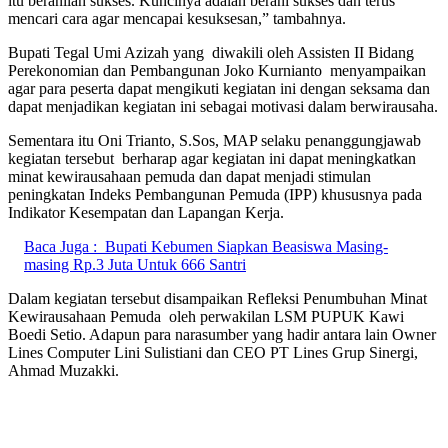
itu beranilah sukses. Kuncinya adalah berani sukses dan terus
mencari cara agar mencapai kesuksesan,” tambahnya.
Bupati Tegal Umi Azizah yang diwakili oleh Assisten II Bidang
Perekonomian dan Pembangunan Joko Kurnianto menyampaikan
agar para peserta dapat mengikuti kegiatan ini dengan seksama dan
dapat menjadikan kegiatan ini sebagai motivasi dalam berwirausaha.
Sementara itu Oni Trianto, S.Sos, MAP selaku penanggungjawab
kegiatan tersebut berharap agar kegiatan ini dapat meningkatkan
minat kewirausahaan pemuda dan dapat menjadi stimulan
peningkatan Indeks Pembangunan Pemuda (IPP) khususnya pada
Indikator Kesempatan dan Lapangan Kerja.
Baca Juga :
Bupati Kebumen Siapkan Beasiswa Masing-
masing Rp.3 Juta Untuk 666 Santri
Dalam kegiatan tersebut disampaikan Refleksi Penumbuhan Minat
Kewirausahaan Pemuda oleh perwakilan LSM PUPUK Kawi
Boedi Setio. Adapun para narasumber yang hadir antara lain Owner
Lines Computer Lini Sulistiani dan CEO PT Lines Grup Sinergi,
Ahmad Muzakki.