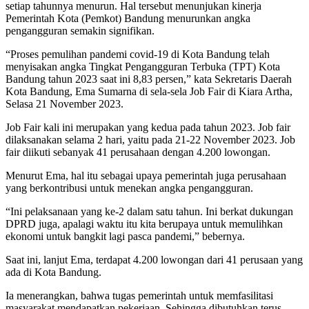
setiap tahunnya menurun. Hal tersebut menunjukan kinerja
Pemerintah Kota (Pemkot) Bandung menurunkan angka
pengangguran semakin signifikan.
“Proses pemulihan pandemi covid-19 di Kota Bandung telah
menyisakan angka Tingkat Pengangguran Terbuka (TPT) Kota
Bandung tahun 2023 saat ini 8,83 persen,” kata Sekretaris Daerah
Kota Bandung, Ema Sumarna di sela-sela Job Fair di Kiara Artha,
Selasa 21 November 2023.
Job Fair kali ini merupakan yang kedua pada tahun 2023. Job fair
dilaksanakan selama 2 hari, yaitu pada 21-22 November 2023. Job
fair diikuti sebanyak 41 perusahaan dengan 4.200 lowongan.
Menurut Ema, hal itu sebagai upaya pemerintah juga perusahaan
yang berkontribusi untuk menekan angka pengangguran.
“Ini pelaksanaan yang ke-2 dalam satu tahun. Ini berkat dukungan
DPRD juga, apalagi waktu itu kita berupaya untuk memulihkan
ekonomi untuk bangkit lagi pasca pandemi,” bebernya.
Saat ini, lanjut Ema, terdapat 4.200 lowongan dari 41 perusaan yang
ada di Kota Bandung.
Ia menerangkan, bahwa tugas pemerintah untuk memfasilitasi
masyarakat mendapatkan pekerjaan. Sehingga dibutuhkan terus