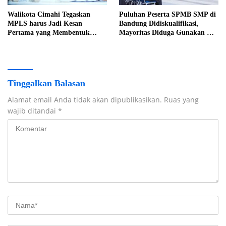
Walikota Cimahi Tegaskan
Puluhan Peserta SPMB SMP di
MPLS harus Jadi Kesan
Bandung Didiskualifikasi,
Pertama yang Membentuk
Mayoritas Diduga Gunakan KK
Karakter
Palsu
Tinggalkan Balasan
Alamat email Anda tidak akan dipublikasikan.
Ruas yang
wajib ditandai
*