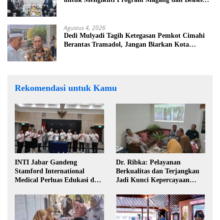
di Jepang
Agustus 4, 2026
Dedi Mulyadi Tagih Ketegasan Pemkot Cimahi
Berantas Tramadol, Jangan Biarkan Kota
Dikuasai Peredaran Obat Keras
Rekomendasi untuk Kamu
INTI Jabar Gandeng
Dr. Ribka: Pelayanan
Stamford International
Berkualitas dan Terjangkau
Medical Perluas Edukasi dan
Jadi Kunci Kepercayaan
Akses Penanganan Kanker
Masyarakat