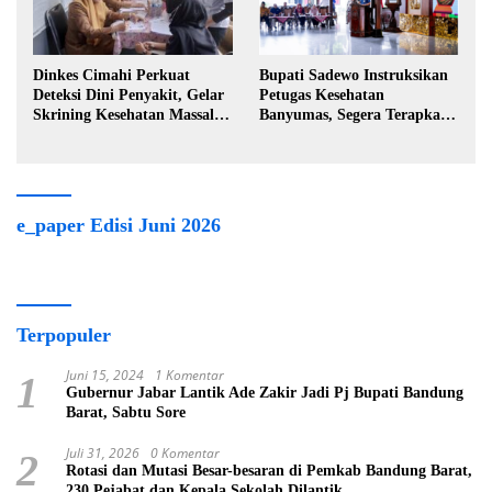
Dinkes Cimahi Perkuat
Bupati Sadewo Instruksikan
Deteksi Dini Penyakit, Gelar
Petugas Kesehatan
Skrining Kesehatan Massal di
Banyumas, Segera Terapkan
Lingkungan Industri
Berobat Gratis
e_paper Edisi Juni 2026
Terpopuler
Juni 15, 2024
1 Komentar
1
Gubernur Jabar Lantik Ade Zakir Jadi Pj Bupati Bandung
Barat, Sabtu Sore
Juli 31, 2026
0 Komentar
2
Rotasi dan Mutasi Besar-besaran di Pemkab Bandung Barat,
230 Pejabat dan Kepala Sekolah Dilantik