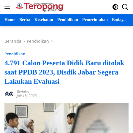
Langsung
ke
konten
Home
Berita
Kesehatan
Pendidikan
Pemerintahan
Budaya
P
Beranda
Pendidikan
Pendidikan
4.791 Calon Peserta Didik Baru ditolak
saat PPDB 2023, Disdik Jabar Segera
Lakukan Evaluasi
Redaksi
Juli 18, 2023