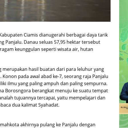
 Kabupaten Ciamis dianugerahi berbagai daya tarik
ng Panjalu. Danau seluas 57,95 hektar tersebut
agam keunggulan seperti wisata air, hutan
g merupakan hasil buatan dari para leluhur yang
. Konon pada awal abad ke-7, seorang raja Panjalu
ki ilmu yang paling ampuh dan paling sempurna.
a Borosngora berangkat menuju ke suatu tempat
analah tujuannya tercapai, yaitu mempelajari dan
aca dua kalimat Syahadat.
a mahkota akhirnya pulang ke Panjalu dengan