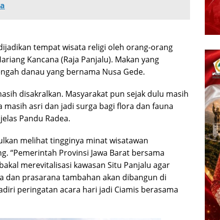
ia
dijadikan tempat wisata religi oleh orang-orang
ariang Kancana (Raja Panjalu). Makan yang
 tengah danau yang bernama Nusa Gede.
sih disakralkan. Masyarakat pun sejak dulu masih
masih asri dan jadi surga bagi flora dan fauna
 jelas Pandu Radea.
lkan melihat tingginya minat wisatawan
ong. “Pemerintah Provinsi Jawa Barat bersama
kal merevitalisasi kawasan Situ Panjalu agar
na dan prasarana tambahan akan dibangun di
diri peringatan acara hari jadi Ciamis berasama