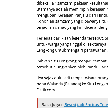
dibekali air zamzam, pakaian kesultana
utamanya adalah memimpin kerajaan m
mengubah Kerajaan Panjalu dari Hindu 
Konon air zamzam yang dibawanya itu
terjadilah danau yang kini dikenal den
Terlepas dari kisah legenda tersebut,
untuk warga yang tinggal di sekitarny
Lengkong untuk mengairi persawahan se
Bahkan Situ Lengkong menjadi tempat w
tersebut diungkapkan oleh Pandu Rade
“Iya sejak dulu jadi tempat wisata ora
nona Walanda (Belanda) ke Situ Lengko
Detik.com.
Baca Juga :
Resmi jadi Entitas Te