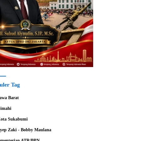
uler Tag
awa Barat
imahi
ota Sukabumi
yep Zaki - Bobby Maulana
menterian ATR/BPN