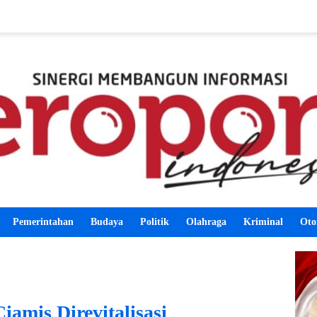
Pemerintahan
Budaya
Politik
Olahraga
Kriminal
Oto
iamis Direvitalisasi