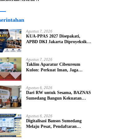
erintahan
Agustus 7, 2026
KUA-PPAS 2027 Disepakati,
APBD DKI Jakarta Diproyeksikan
Capai Rp82,8 Triliun
Agustus 7, 2026
Taklim Aparatur Cibeureum
Kulon: Perkuat Iman, Jaga
Kamtibmas
Agustus 6, 2026
Dari RW untuk Sesama, BAZNAS
Sumedang Bangun Kekuatan
Ekonomi Umat dari Akar Rumput
Agustus 6, 2026
Digitalisasi Bansos Sumedang
Melaju Pesat, Pendaftaran
Tembus 45.194 KK dalam Uji
Coba Nasional