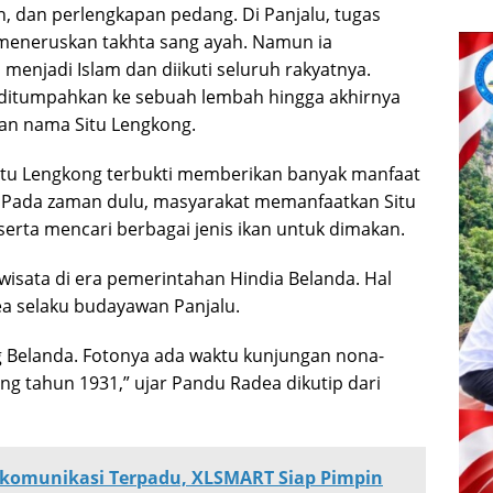
n, dan perlengkapan pedang. Di Panjalu, tugas
eneruskan takhta sang ayah. Namun ia
menjadi Islam dan diikuti seluruh rakyatnya.
 ditumpahkan ke sebuah lembah hingga akhirnya
gan nama Situ Lengkong.
 Situ Lengkong terbukti memberikan banyak manfaat
a. Pada zaman dulu, masyarakat memanfaatkan Situ
rta mencari berbagai jenis ikan untuk dimakan.
isata di era pemerintahan Hindia Belanda. Hal
a selaku budayawan Panjalu.
ng Belanda. Fotonya ada waktu kunjungan nona-
ng tahun 1931,” ujar Pandu Radea dikutip dari
lekomunikasi Terpadu, XLSMART Siap Pimpin