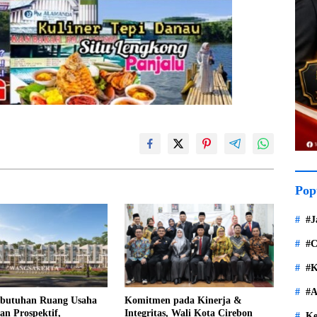
Pop
#J
#C
#K
#A
butuhan Ruang Usaha
Komitmen pada Kinerja &
n Prospektif,
Integritas, Wali Kota Cirebon
Ke