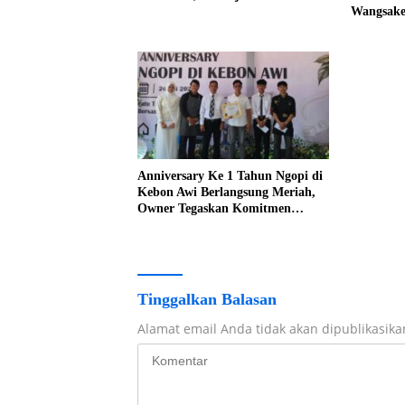
Wangsaker
di KBP
Anniversary Ke 1 Tahun Ngopi di
Kebon Awi Berlangsung Meriah,
Owner Tegaskan Komitmen
Berbagi Manfaat
Tinggalkan Balasan
Alamat email Anda tidak akan dipublikasika