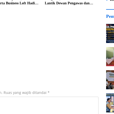
ta Business Loft Hadir
Lantik Dewan Pengawas dan
Direksi BUMD
Pem
n.
Ruas yang wajib ditandai
*