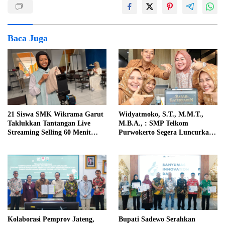
Baca Juga
21 Siswa SMK Wikrama Garut
Widyatmoko, S.T., M.M.T.,
Taklukkan Tantangan Live
M.B.A., : SMP Telkom
Streaming Selling 60 Menit
Purwokerto Segera Luncurkan
Non-Stop
Film Babad Baturraden Bebasis
AI
Kolaborasi Pemprov Jateng,
Bupati Sadewo Serahkan