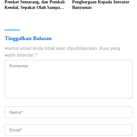
Pemkot Semarang, dan Pemkab
Penghargaan Kepada Inovator
Kendal, Sepakat Olah Sampah
Banyumas
Jadi Listrik
Tinggalkan Balasan
Alamat email Anda tidak akan dipublikasikan.
Ruas yang
wajib ditandai
*