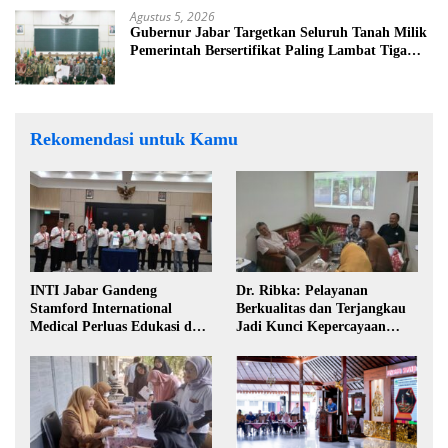
Agustus 5, 2026
Gubernur Jabar Targetkan Seluruh Tanah Milik
Pemerintah Bersertifikat Paling Lambat Tiga
Tahun ke Depan
Rekomendasi untuk Kamu
INTI Jabar Gandeng
Dr. Ribka: Pelayanan
Stamford International
Berkualitas dan Terjangkau
Medical Perluas Edukasi dan
Jadi Kunci Kepercayaan
Akses Penanganan Kanker
Masyarakat