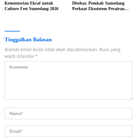
Kementerian Ekraf untuk
Ditebar, Pemkab Sumedang
Culture Fest Sumedang 2026
Perkuat Ekosistem Perairan
dan Dukung Ketahanan Pangan
Tinggalkan Balasan
Alamat email Anda tidak akan dipublikasikan.
Ruas yang
wajib ditandai
*