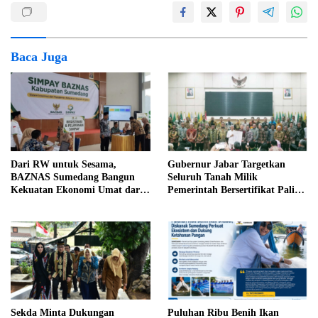
Baca Juga
Dari RW untuk Sesama,
Gubernur Jabar Targetkan
BAZNAS Sumedang Bangun
Seluruh Tanah Milik
Kekuatan Ekonomi Umat dari
Pemerintah Bersertifikat Paling
Akar Rumput
Lambat Tiga Tahun ke Depan
Sekda Minta Dukungan
Puluhan Ribu Benih Ikan