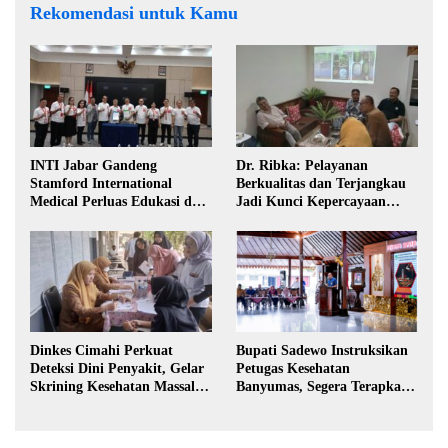
Rekomendasi untuk Kamu
INTI Jabar Gandeng
Dr. Ribka: Pelayanan
Stamford International
Berkualitas dan Terjangkau
Medical Perluas Edukasi dan
Jadi Kunci Kepercayaan
Akses Penanganan Kanker
Masyarakat
Dinkes Cimahi Perkuat
Bupati Sadewo Instruksikan
Deteksi Dini Penyakit, Gelar
Petugas Kesehatan
Skrining Kesehatan Massal di
Banyumas, Segera Terapkan
Lingkungan Industri
Berobat Gratis