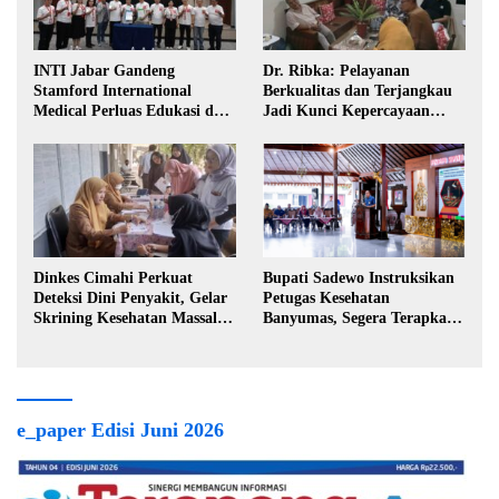
INTI Jabar Gandeng
Dr. Ribka: Pelayanan
Stamford International
Berkualitas dan Terjangkau
Medical Perluas Edukasi dan
Jadi Kunci Kepercayaan
Akses Penanganan Kanker
Masyarakat
Dinkes Cimahi Perkuat
Bupati Sadewo Instruksikan
Deteksi Dini Penyakit, Gelar
Petugas Kesehatan
Skrining Kesehatan Massal di
Banyumas, Segera Terapkan
Lingkungan Industri
Berobat Gratis
e_paper Edisi Juni 2026