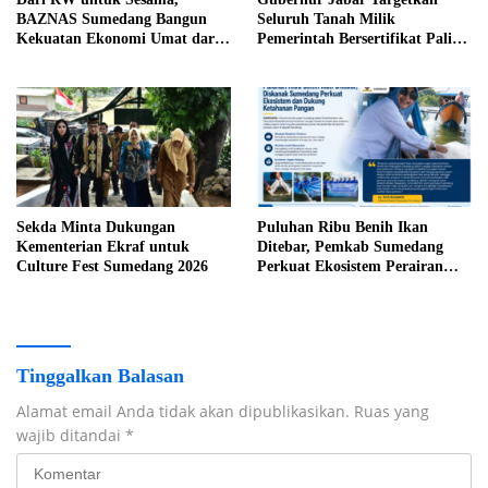
BAZNAS Sumedang Bangun
Seluruh Tanah Milik
Kekuatan Ekonomi Umat dari
Pemerintah Bersertifikat Paling
Akar Rumput
Lambat Tiga Tahun ke Depan
Sekda Minta Dukungan
Puluhan Ribu Benih Ikan
Kementerian Ekraf untuk
Ditebar, Pemkab Sumedang
Culture Fest Sumedang 2026
Perkuat Ekosistem Perairan
dan Dukung Ketahanan Pangan
Tinggalkan Balasan
Alamat email Anda tidak akan dipublikasikan.
Ruas yang
wajib ditandai
*