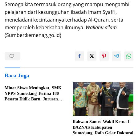
Semoga kita termasuk orang yang mampu mengambil
pelajaran dari kesungguhan ibadah Imam Syafi’i,
meneladani kecintaannya terhadap Al-Quran, serta
memperoleh keberkahan ilmunya.
Wallahu a’lam.
(Sumber:kemenag.go.id)
Baca Juga
Minat Siswa Meningkat, SMK
YPPS Sumedang Terima 180
Peserta Didik Baru, Jurusan
Kuliner Jadi Favorit
Rahwan Sanusi Wakil Ketua I
BAZNAS Kabupaten
Sumedang, Raih Gelar Doktoral