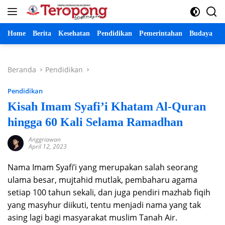
Langsung
ke
konten
Home
Berita
Kesehatan
Pendidikan
Pemerintahan
Budaya
P
Beranda
Pendidikan
Pendidikan
Kisah Imam Syafi’i Khatam Al-Quran
hingga 60 Kali Selama Ramadhan
Anggriawan
April 12, 2023
Nama Imam Syafi’i yang merupakan salah seorang
ulama besar, mujtahid mutlak, pembaharu agama
setiap 100 tahun sekali, dan juga pendiri mazhab fiqih
yang masyhur diikuti, tentu menjadi nama yang tak
asing lagi bagi masyarakat muslim Tanah Air.