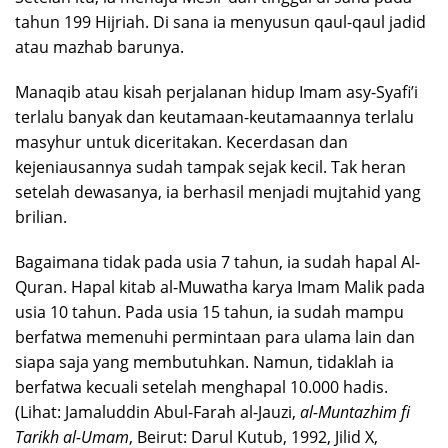
tahun 199 Hijriah. Di sana ia menyusun qaul-qaul jadid
atau mazhab barunya.
Manaqib atau kisah perjalanan hidup Imam asy-Syafi’i
terlalu banyak dan keutamaan-keutamaannya terlalu
masyhur untuk diceritakan. Kecerdasan dan
kejeniausannya sudah tampak sejak kecil. Tak heran
setelah dewasanya, ia berhasil menjadi mujtahid yang
brilian.
Bagaimana tidak pada usia 7 tahun, ia sudah hapal Al-
Quran. Hapal kitab al-Muwatha karya Imam Malik pada
usia 10 tahun. Pada usia 15 tahun, ia sudah mampu
berfatwa memenuhi permintaan para ulama lain dan
siapa saja yang membutuhkan. Namun, tidaklah ia
berfatwa kecuali setelah menghapal 10.000 hadis.
(Lihat: Jamaluddin Abul-Farah al-Jauzi,
al-Muntazhim fi
Tarikh al-Umam
, Beirut: Darul Kutub, 1992, Jilid X,