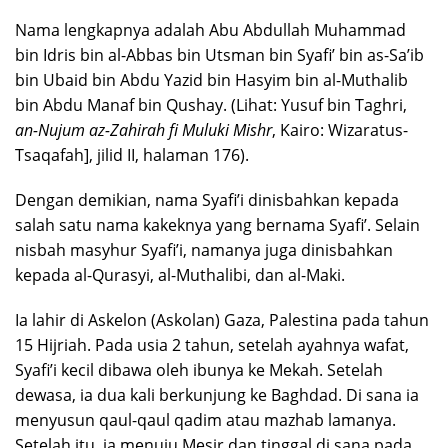
Nama lengkapnya adalah Abu Abdullah Muhammad
bin Idris bin al-Abbas bin Utsman bin Syafi’ bin as-Sa’ib
bin Ubaid bin Abdu Yazid bin Hasyim bin al-Muthalib
bin Abdu Manaf bin Qushay. (Lihat: Yusuf bin Taghri,
an-Nujum az-Zahirah fi Muluki Mishr
, Kairo: Wizaratus-
Tsaqafah], jilid II, halaman 176).
Dengan demikian, nama Syafi’i dinisbahkan kepada
salah satu nama kakeknya yang bernama Syafi’. Selain
nisbah masyhur Syafi’i, namanya juga dinisbahkan
kepada al-Qurasyi, al-Muthalibi, dan al-Maki.
Ia lahir di Askelon (Askolan) Gaza, Palestina pada tahun
15 Hijriah. Pada usia 2 tahun, setelah ayahnya wafat,
Syafi’i kecil dibawa oleh ibunya ke Mekah. Setelah
dewasa, ia dua kali berkunjung ke Baghdad. Di sana ia
menyusun qaul-qaul qadim atau mazhab lamanya.
Setelah itu, ia menuju Mesir dan tinggal di sana pada