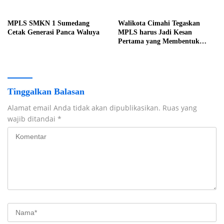
MPLS SMKN 1 Sumedang
Walikota Cimahi Tegaskan
Cetak Generasi Panca Waluya
MPLS harus Jadi Kesan
Pertama yang Membentuk
Karakter
Tinggalkan Balasan
Alamat email Anda tidak akan dipublikasikan.
Ruas yang
wajib ditandai
*