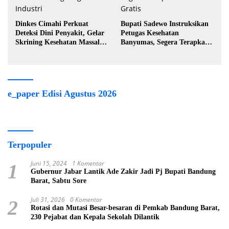
Dinkes Cimahi Perkuat
Bupati Sadewo Instruksikan
Deteksi Dini Penyakit, Gelar
Petugas Kesehatan
Skrining Kesehatan Massal di
Banyumas, Segera Terapkan
Lingkungan Industri
Berobat Gratis
e_paper Edisi Agustus 2026
Terpopuler
Juni 15, 2024
1 Komentar
1
Gubernur Jabar Lantik Ade Zakir Jadi Pj Bupati Bandung
Barat, Sabtu Sore
Juli 31, 2026
0 Komentar
2
Rotasi dan Mutasi Besar-besaran di Pemkab Bandung Barat,
230 Pejabat dan Kepala Sekolah Dilantik