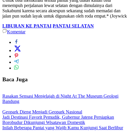
Untuk bisa menikmati semua pantai yang diatas kalian bisa
menempuh perjalanan lewat selatan dengan dimulainya dari
Sukabumi karena secara aksespun sekarang sudah memadai dan
jalan pun sudah layak untuk digunakan oleh roda empat.* (Joywick
LIBURAN KE PANTAI
PANTAI SELATAN
Komentar
Baca Juga
Rasakan Sensasi Menjelajah di Night At The Museum Geologi
Bandung
Geopark Dieng Menjadi Geopark Nasional
Jadi Destinasi Favorit Pemudik, Gubernur Jateng Persiapkan
Borobudur Dikunjungi Wisatawan Domestik
Inilah Beberapa Pantai yang Wajib Kamu Kunjungi Saat Berlibur