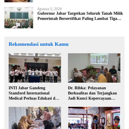
Agustus 5, 2026
Gubernur Jabar Targetkan Seluruh Tanah Milik
Pemerintah Bersertifikat Paling Lambat Tiga
Tahun ke Depan
Rekomendasi untuk Kamu
INTI Jabar Gandeng
Dr. Ribka: Pelayanan
Stamford International
Berkualitas dan Terjangkau
Medical Perluas Edukasi dan
Jadi Kunci Kepercayaan
Akses Penanganan Kanker
Masyarakat