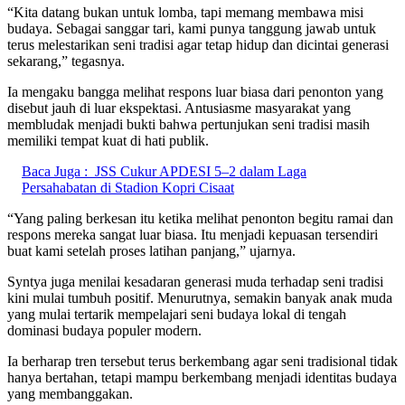
“Kita datang bukan untuk lomba, tapi memang membawa misi
budaya. Sebagai sanggar tari, kami punya tanggung jawab untuk
terus melestarikan seni tradisi agar tetap hidup dan dicintai generasi
sekarang,” tegasnya.
Ia mengaku bangga melihat respons luar biasa dari penonton yang
disebut jauh di luar ekspektasi. Antusiasme masyarakat yang
membludak menjadi bukti bahwa pertunjukan seni tradisi masih
memiliki tempat kuat di hati publik.
Baca Juga :
JSS Cukur APDESI 5–2 dalam Laga
Persahabatan di Stadion Kopri Cisaat
“Yang paling berkesan itu ketika melihat penonton begitu ramai dan
respons mereka sangat luar biasa. Itu menjadi kepuasan tersendiri
buat kami setelah proses latihan panjang,” ujarnya.
Syntya juga menilai kesadaran generasi muda terhadap seni tradisi
kini mulai tumbuh positif. Menurutnya, semakin banyak anak muda
yang mulai tertarik mempelajari seni budaya lokal di tengah
dominasi budaya populer modern.
Ia berharap tren tersebut terus berkembang agar seni tradisional tidak
hanya bertahan, tetapi mampu berkembang menjadi identitas budaya
yang membanggakan.