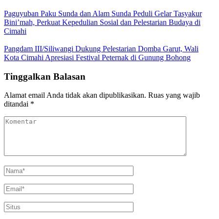
Paguyuban Paku Sunda dan Alam Sunda Peduli Gelar Tasyakur
Bini’mah, Perkuat Kepedulian Sosial dan Pelestarian Budaya di
Cimahi
Pangdam III/Siliwangi Dukung Pelestarian Domba Garut, Wali
Kota Cimahi Apresiasi Festival Peternak di Gunung Bohong
Tinggalkan Balasan
Alamat email Anda tidak akan dipublikasikan.
Ruas yang wajib
ditandai
*