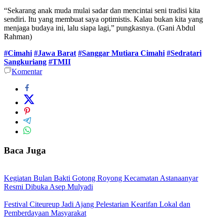
“Sekarang anak muda mulai sadar dan mencintai seni tradisi kita
sendiri. Itu yang membuat saya optimistis. Kalau bukan kita yang
menjaga budaya ini, lalu siapa lagi,” pungkasnya. (Gani Abdul
Rahman)
#Cimahi
#Jawa Barat
#Sanggar Mutiara Cimahi
#Sedratari
Sangkuriang
#TMII
Komentar
Baca Juga
Kegiatan Bulan Bakti Gotong Royong Kecamatan Astanaanyar
Resmi Dibuka Asep Mulyadi
Festival Citeureup Jadi Ajang Pelestarian Kearifan Lokal dan
Pemberdayaan Masyarakat