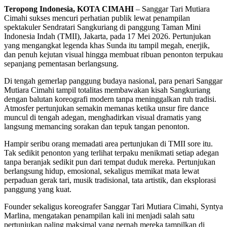
Teropong Indonesia, KOTA CIMAHI
– Sanggar Tari Mutiara
Cimahi sukses mencuri perhatian publik lewat penampilan
spektakuler Sendratari Sangkuriang di panggung Taman Mini
Indonesia Indah (TMII), Jakarta, pada 17 Mei 2026. Pertunjukan
yang mengangkat legenda khas Sunda itu tampil megah, enerjik,
dan penuh kejutan visual hingga membuat ribuan penonton terpukau
sepanjang pementasan berlangsung.
Di tengah gemerlap panggung budaya nasional, para penari Sanggar
Mutiara Cimahi tampil totalitas membawakan kisah Sangkuriang
dengan balutan koreografi modern tanpa meninggalkan ruh tradisi.
Atmosfer pertunjukan semakin memanas ketika unsur fire dance
muncul di tengah adegan, menghadirkan visual dramatis yang
langsung memancing sorakan dan tepuk tangan penonton.
Hampir seribu orang memadati area pertunjukan di TMII sore itu.
Tak sedikit penonton yang terlihat terpaku menikmati setiap adegan
tanpa beranjak sedikit pun dari tempat duduk mereka. Pertunjukan
berlangsung hidup, emosional, sekaligus memikat mata lewat
perpaduan gerak tari, musik tradisional, tata artistik, dan eksplorasi
panggung yang kuat.
Founder sekaligus koreografer Sanggar Tari Mutiara Cimahi, Syntya
Marlina, mengatakan penampilan kali ini menjadi salah satu
pertunjukan paling maksimal yang pernah mereka tampilkan di