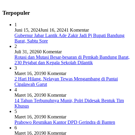
Terpopuler
1
Juni 15, 2024
Juni 16, 2024
1 Komentar
Gubernur Jabar Lantik Ade Zakir Jadi Pj Bupati Bandung
Barat, Sabtu Sore
2
Juli 31, 2026
0 Komentar
Rotasi dan Mutasi Besar-besaran di Pemkab Bandung Barat,
230 Pejabat dan Kepala Sekolah Dilantik
3
Maret 16, 2019
0 Komentar
2 Hari Hilang, Nelayan Tewas Mengambang di Pantai
Cipalawah Garut
4
Maret 16, 2019
0 Komentar
14 Tahun Terbunuhnya Munir, Polri Didesak Bentuk Tim
Khusus
5
Maret 16, 2019
0 Komentar
Prabowo Resmikan Kantor DPD Gerindra di Banten
6
Maret 16, 2019
0 Komentar