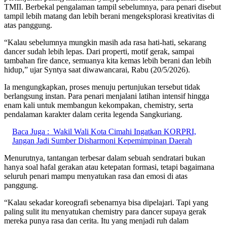
TMII. Berbekal pengalaman tampil sebelumnya, para penari disebut
tampil lebih matang dan lebih berani mengeksplorasi kreativitas di
atas panggung.
“Kalau sebelumnya mungkin masih ada rasa hati-hati, sekarang
dancer sudah lebih lepas. Dari properti, motif gerak, sampai
tambahan fire dance, semuanya kita kemas lebih berani dan lebih
hidup,” ujar Syntya saat diwawancarai, Rabu (20/5/2026).
Ia mengungkapkan, proses menuju pertunjukan tersebut tidak
berlangsung instan. Para penari menjalani latihan intensif hingga
enam kali untuk membangun kekompakan, chemistry, serta
pendalaman karakter dalam cerita legenda Sangkuriang.
Baca Juga :
Wakil Wali Kota Cimahi Ingatkan KORPRI,
Jangan Jadi Sumber Disharmoni Kepemimpinan Daerah
Menurutnya, tantangan terbesar dalam sebuah sendratari bukan
hanya soal hafal gerakan atau ketepatan formasi, tetapi bagaimana
seluruh penari mampu menyatukan rasa dan emosi di atas
panggung.
“Kalau sekadar koreografi sebenarnya bisa dipelajari. Tapi yang
paling sulit itu menyatukan chemistry para dancer supaya gerak
mereka punya rasa dan cerita. Itu yang menjadi ruh dalam