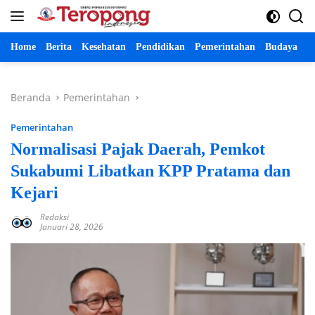
Langsung
ke
konten
Home
Berita
Kesehatan
Pendidikan
Pemerintahan
Budaya
P
Beranda
Pemerintahan
Pemerintahan
Normalisasi Pajak Daerah, Pemkot
Sukabumi Libatkan KPP Pratama dan
Kejari
Redaksi
Januari 28, 2026