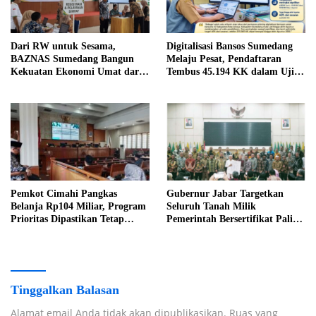
Dari RW untuk Sesama,
Digitalisasi Bansos Sumedang
BAZNAS Sumedang Bangun
Melaju Pesat, Pendaftaran
Kekuatan Ekonomi Umat dari
Tembus 45.194 KK dalam Uji
Akar Rumput
Coba Nasional
Pemkot Cimahi Pangkas
Gubernur Jabar Targetkan
Belanja Rp104 Miliar, Program
Seluruh Tanah Milik
Prioritas Dipastikan Tetap
Pemerintah Bersertifikat Paling
Jalan
Lambat Tiga Tahun ke Depan
Tinggalkan Balasan
Alamat email Anda tidak akan dipublikasikan.
Ruas yang