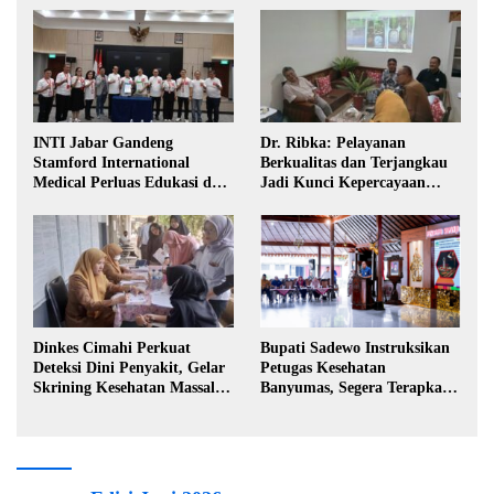
INTI Jabar Gandeng
Dr. Ribka: Pelayanan
Stamford International
Berkualitas dan Terjangkau
Medical Perluas Edukasi dan
Jadi Kunci Kepercayaan
Akses Penanganan Kanker
Masyarakat
Dinkes Cimahi Perkuat
Bupati Sadewo Instruksikan
Deteksi Dini Penyakit, Gelar
Petugas Kesehatan
Skrining Kesehatan Massal di
Banyumas, Segera Terapkan
Lingkungan Industri
Berobat Gratis