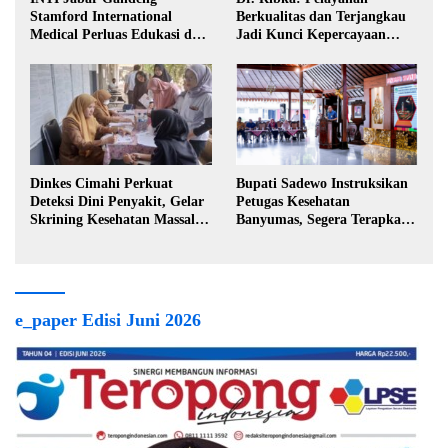
Stamford International
Berkualitas dan Terjangkau
Medical Perluas Edukasi dan
Jadi Kunci Kepercayaan
Akses Penanganan Kanker
Masyarakat
Dinkes Cimahi Perkuat
Bupati Sadewo Instruksikan
Deteksi Dini Penyakit, Gelar
Petugas Kesehatan
Skrining Kesehatan Massal di
Banyumas, Segera Terapkan
Lingkungan Industri
Berobat Gratis
e_paper Edisi Juni 2026