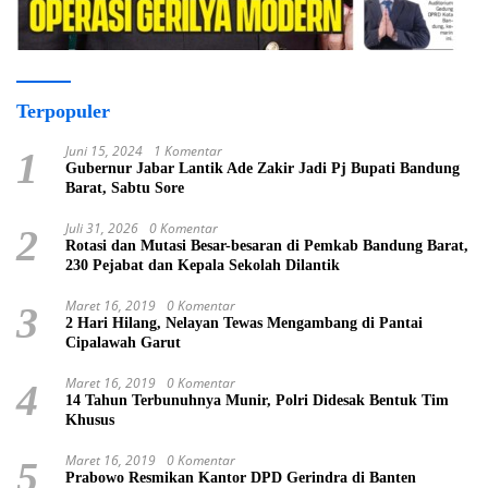
Terpopuler
Juni 15, 2024
1 Komentar
1
Gubernur Jabar Lantik Ade Zakir Jadi Pj Bupati Bandung
Barat, Sabtu Sore
Juli 31, 2026
0 Komentar
2
Rotasi dan Mutasi Besar-besaran di Pemkab Bandung Barat,
230 Pejabat dan Kepala Sekolah Dilantik
Maret 16, 2019
0 Komentar
3
2 Hari Hilang, Nelayan Tewas Mengambang di Pantai
Cipalawah Garut
Maret 16, 2019
0 Komentar
4
14 Tahun Terbunuhnya Munir, Polri Didesak Bentuk Tim
Khusus
Maret 16, 2019
0 Komentar
5
Prabowo Resmikan Kantor DPD Gerindra di Banten