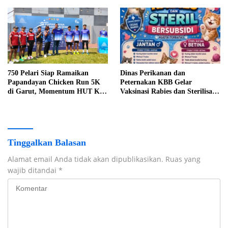
Menanti
750 Pelari Siap Ramaikan
Dinas Perikanan dan
Papandayan Chicken Run 5K
Peternakan KBB Gelar
di Garut, Momentum HUT Ke-
Vaksinasi Rabies dan Sterilisasi
3 PT Papandayan Inti Plasma
Kucing Bersubsidi dalam
Rangka HUT ke-19 Bandung
Barat
Tinggalkan Balasan
Alamat email Anda tidak akan dipublikasikan.
Ruas yang
wajib ditandai
*