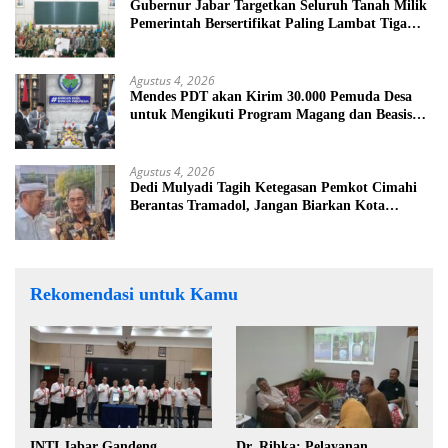
Gubernur Jabar Targetkan Seluruh Tanah Milik
Pemerintah Bersertifikat Paling Lambat Tiga
Tahun ke Depan
Agustus 4, 2026
Mendes PDT akan Kirim 30.000 Pemuda Desa
untuk Mengikuti Program Magang dan Beasiswa
di Jepang
Agustus 4, 2026
Dedi Mulyadi Tagih Ketegasan Pemkot Cimahi
Berantas Tramadol, Jangan Biarkan Kota
Dikuasai Peredaran Obat Keras
Rekomendasi untuk Kamu
INTI Jabar Gandeng
Dr. Ribka: Pelayanan