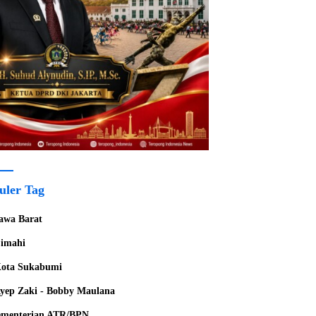
uler Tag
awa Barat
imahi
ota Sukabumi
yep Zaki - Bobby Maulana
menterian ATR/BPN