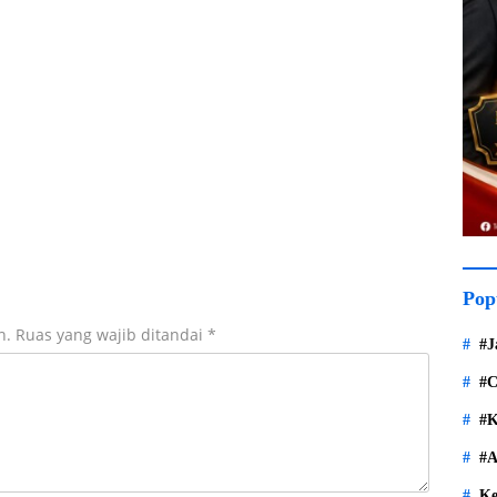
Pop
n.
Ruas yang wajib ditandai
*
#J
#C
#K
#A
Ke