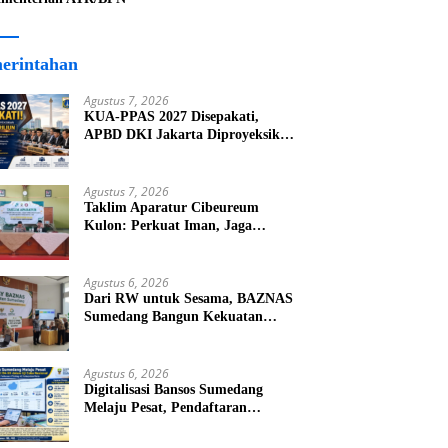
erintahan
Agustus 7, 2026
KUA-PPAS 2027 Disepakati,
APBD DKI Jakarta Diproyeksikan
Capai Rp82,8 Triliun
Agustus 7, 2026
Taklim Aparatur Cibeureum
Kulon: Perkuat Iman, Jaga
Kamtibmas
Agustus 6, 2026
Dari RW untuk Sesama, BAZNAS
Sumedang Bangun Kekuatan
Ekonomi Umat dari Akar Rumput
Agustus 6, 2026
Digitalisasi Bansos Sumedang
Melaju Pesat, Pendaftaran
Tembus 45.194 KK dalam Uji
Coba Nasional