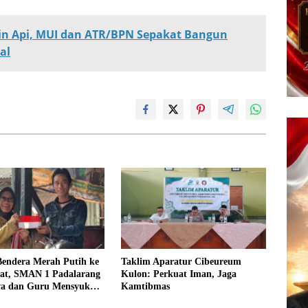
ncin Api, MUI dan ATR/BPN Sepakat Bangun
al
Bendera Merah Putih ke
Taklim Aparatur Cibeureum
at, SMAN 1 Padalarang
Kulon: Perkuat Iman, Jaga
wa dan Guru Mensyukuri
Kamtibmas
kaan