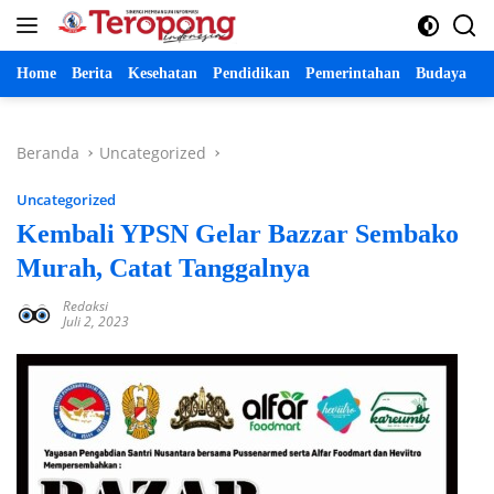
Langsung
ke
konten
Home
Berita
Kesehatan
Pendidikan
Pemerintahan
Budaya
P
Beranda
Uncategorized
Uncategorized
Kembali YPSN Gelar Bazzar Sembako
Murah, Catat Tanggalnya
Redaksi
Juli 2, 2023