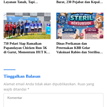
Layanan Tanah, Tapi
Barat, 230 Pejabat dan Kepala
Tantangan Pemda Masih
Sekolah Dilantik
Menanti
750 Pelari Siap Ramaikan
Dinas Perikanan dan
Papandayan Chicken Run 5K
Peternakan KBB Gelar
di Garut, Momentum HUT Ke-
Vaksinasi Rabies dan Sterilisasi
3 PT Papandayan Inti Plasma
Kucing Bersubsidi dalam
Rangka HUT ke-19 Bandung
Barat
Tinggalkan Balasan
Alamat email Anda tidak akan dipublikasikan.
Ruas yang
wajib ditandai
*