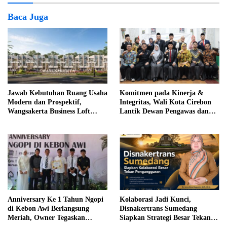
Baca Juga
Jawab Kebutuhan Ruang Usaha
Komitmen pada Kinerja &
Modern dan Prospektif,
Integritas, Wali Kota Cirebon
Wangsakerta Business Loft
Lantik Dewan Pengawas dan
Hadir di KBP
Direksi BUMD
Anniversary Ke 1 Tahun Ngopi
Kolaborasi Jadi Kunci,
di Kebon Awi Berlangsung
Disnakertrans Sumedang
Meriah, Owner Tegaskan
Siapkan Strategi Besar Tekan
Komitmen Berbagi Manfaat
Angka Pengangguran