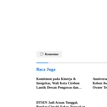
Komentar
Baca Juga
Komitmen pada Kinerja &
Anniversa
Integritas, Wali Kota Cirebon
Kebon Aw
Lantik Dewan Pengawas dan
Owner Te
Direksi BUMD
Berbagi 
DTSEN Jadi Acuan Tunggal,
Pemkot Cimahi Fokus Tuntaskan