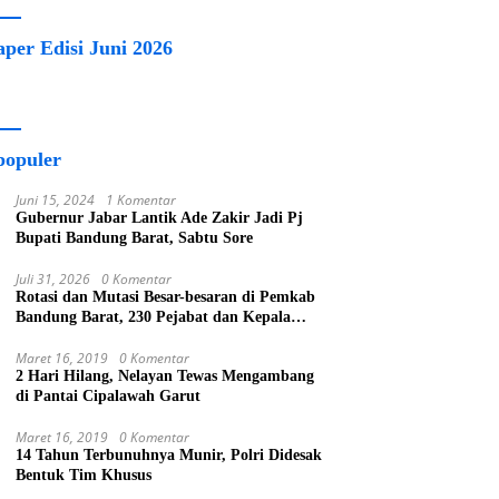
aper Edisi Juni 2026
populer
Juni 15, 2024
1 Komentar
Gubernur Jabar Lantik Ade Zakir Jadi Pj
Bupati Bandung Barat, Sabtu Sore
Juli 31, 2026
0 Komentar
Rotasi dan Mutasi Besar-besaran di Pemkab
Bandung Barat, 230 Pejabat dan Kepala
Sekolah Dilantik
Maret 16, 2019
0 Komentar
2 Hari Hilang, Nelayan Tewas Mengambang
di Pantai Cipalawah Garut
Maret 16, 2019
0 Komentar
14 Tahun Terbunuhnya Munir, Polri Didesak
Bentuk Tim Khusus