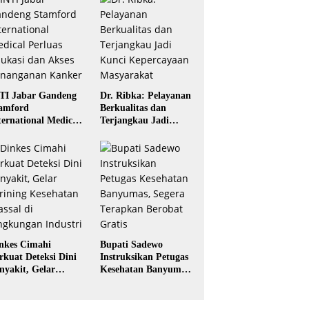
TI Jabar Gandeng
Dr. Ribka: Pelayanan
amford
Berkualitas dan
ternational Medical
Terjangkau Jadi
rluas Edukasi dan
Kunci Kepercayaan
ses Penanganan
Masyarakat
nker
nkes Cimahi
Bupati Sadewo
rkuat Deteksi Dini
Instruksikan Petugas
nyakit, Gelar
Kesehatan Banyumas,
rining Kesehatan
Segera Terapkan
ssal di Lingkungan
Berobat Gratis
dustri