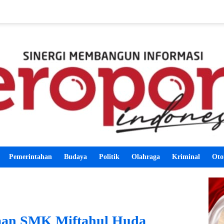
Pemerintahan
Budaya
Politik
Olahraga
Kriminal
Oto
aan SMK Miftahul Huda