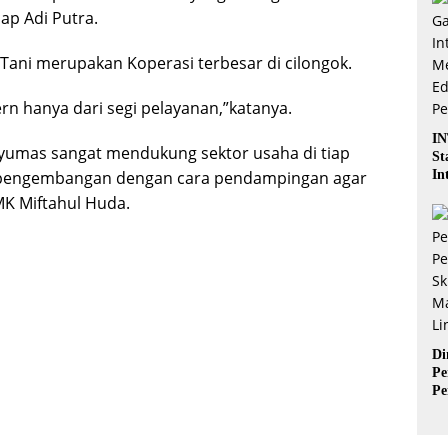
ap Adi Putra.
ani merupakan Koperasi terbesar di cilongok.
 hanya dari segi pelayanan,”katanya.
IN
umas sangat mendukung sektor usaha di tiap
St
In
 pengembangan dengan cara pendampingan agar
Pe
K Miftahul Huda.
Ak
Ka
Di
Pe
Pe
Sk
Ma
In