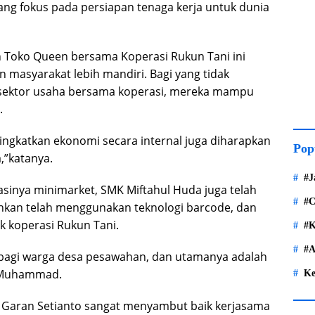
yang fokus pada persiapan tenaga kerja untuk dunia
Toko Queen bersama Koperasi Rukun Tani ini
asyarakat lebih mandiri. Bagi yang tidak
ui sektor usaha bersama koperasi, mereka mampu
.
ningkatkan ekonomi secara internal juga diharapkan
Pop
,”katanya.
#J
sinya minimarket, SMK Miftahul Huda juga telah
#C
ahkan telah menggunakan teknologi barcode, dan
k koperasi Rukun Tani.
#K
#A
agi warga desa pesawahan, dan utamanya adalah
s Muhammad.
Ke
 Garan Setianto sangat menyambut baik kerjasama