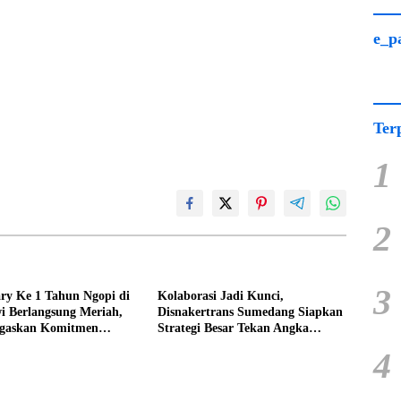
e_p
Ter
1
2
3
ry Ke 1 Tahun Ngopi di
Kolaborasi Jadi Kunci,
i Berlangsung Meriah,
Disnakertrans Sumedang Siapkan
gaskan Komitmen
Strategi Besar Tekan Angka
Manfaat
Pengangguran
4