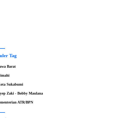
uler Tag
awa Barat
imahi
ota Sukabumi
yep Zaki - Bobby Maulana
menterian ATR/BPN